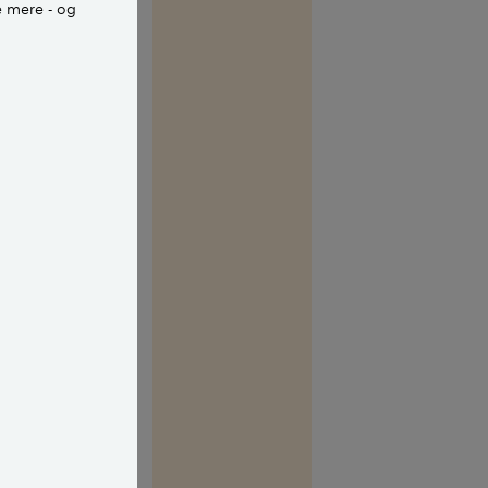
e mere - og
 før hørt,
 anden form for
al holde øje
 skal eller kan
det, som skal
 som fortæller
ket og
iver disse