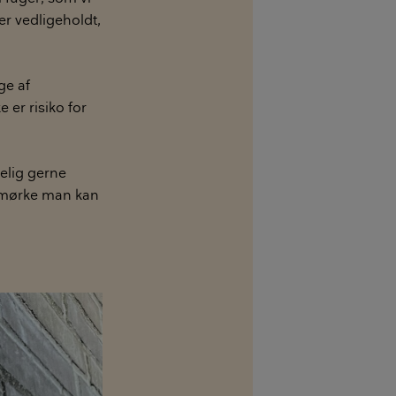
er vedligeholdt,
ge af
 er risiko for
gelig gerne
et mørke man kan