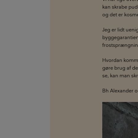
kan skrabe puds
og det er kosme
Jeg er lidt uen
byggegarantien.
frostsprængnin
Hvordan kommer 
gøre brug af de
se, kan man skr
Bh Alexander og