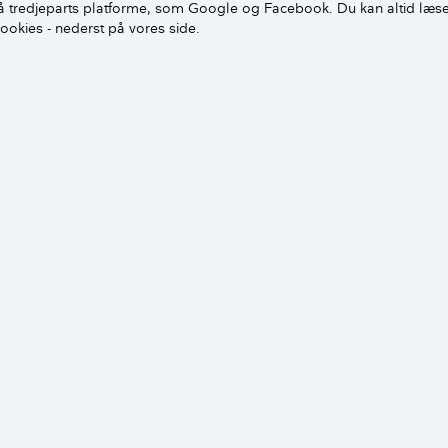
 tredjeparts platforme, som Google og Facebook. Du kan altid læs
g Kristine
cookies - nederst på vores side.
dette skal selvsagt ikke have smuldrende fuger. Men jeg har
 der skal udføres vedligehold af murværk.
kke nogle vedligeholdelsesvejledninger, der angiver en eller
murværk. Det eneste vedligehold, der findes, er blot, at du sk
 og så lukke eventuelle revner og skader. Det er jo intet, du
rværk for at holde det sundt. Det er ikke ligesom træ eller an
g eller lignende.
røve at bede om at få udleveret en vedligeholdelsesmanual,
er tidligere skulle/burde have gjort.
et, at der er tale om funktionsmørtel, som ikke er blevet tryk
de. Eller at det er blevet trykket/komprimeret forkert. Dette g
skalninger.