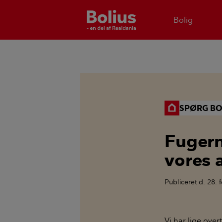
Bolig
SPØRG BO
Fugerne
vores 
Publiceret
d. 28. 
Vi har lige ove