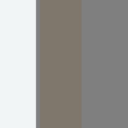
 meget grimt ud.
ekten af denne
som nævnt er
rtise indenfor
fra finde den