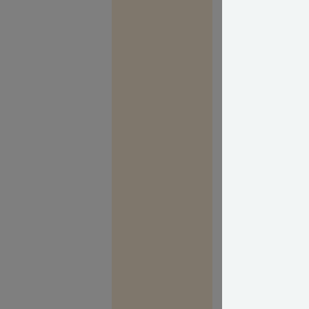
De har så ret i
Da vi ikke har 
form for skader
Løsningen er ud
meget, meget h
Mit bedste råd 
murværk, som k
rette løsning.
Jeg håber, I ka
Held og lykke 
Med venlig hils