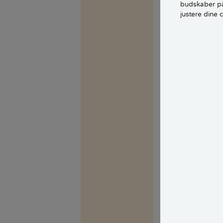
budskaber på
Hej Alexander o
justere dine 
Nyere huse som 
nogle mener, at
Dog finder du i
vedligehold af 
med dit murværk,
gøre for dit mu
have olie, malin
Men du kan jo p
dig, hvad du ell
For mig ligner d
komprimeret i ti
ydreliggende af