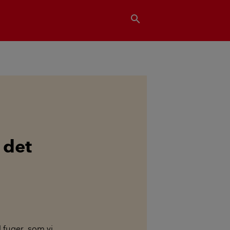
search
 det
l fuger, som vi