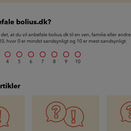
efale bolius.dk?
det, at du vil anbefale bolius.dk til en ven, familie eller and
l 10, hvor 0 er mindst sandsynligt og 10 er mest sandsynligt.
4
5
6
7
8
9
10
rtikler