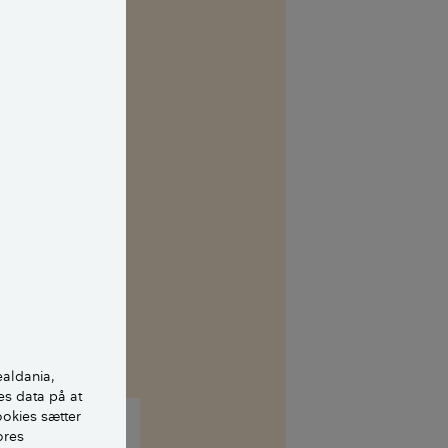
ealdania,
es data på at
ookies sætter
ores