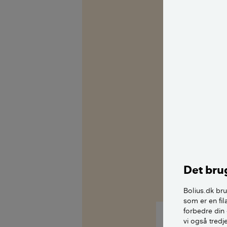
Det brug
Bolius.dk bru
som er en fil
forbedre din 
vi også tred