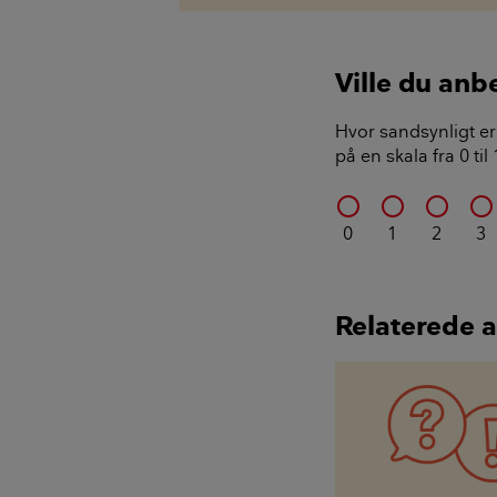
Ville du anb
Hvor sandsynligt er 
på en skala fra 0 ti
0
1
2
3
Relaterede a