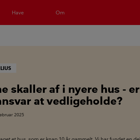
Have
Om
LIUS
 skaller af i nyere hus - er
ansvar at vedligeholde?
februar 2025
rtaget et hus, som er knap 10 år gammelt. Vi har fundet en de