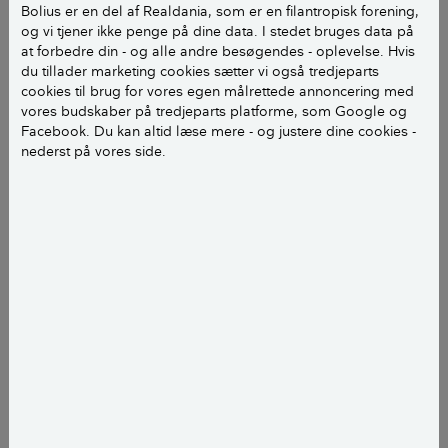
Bolius er en del af Realdania, som er en filantropisk forening,
langborde og drikker mjød, mens de synger eller
og vi tjener ikke penge på dine data. I stedet bruges data på
fortæller. Eller hvordan adelige og kongelige
at forbedre din - og alle andre besøgendes - oplevelse. Hvis
bevæger sig rundt i balsalen for at småsnakke eller
du tillader marketing cookies sætter vi også tredjeparts
stiller sig op for at danse lancier.
cookies til brug for vores egen målrettede annoncering med
vores budskaber på tredjeparts platforme, som Google og
Facebook. Du kan altid læse mere - og justere dine cookies -
Danskerne har haft dansesale og gildesale langt
nederst på vores side.
tilbage i tiden, og historiebøgerne er fyldt med
fortællinger fra dem. I 1960’erne og 70’erne fik
gildestuen også en kort opblomstring i helt
almindelige danskeres hjem, forklarer både Stefanie
Høy Brink, museumsinspektør ved Københavns
Museum, og Kristine Virén, arkitekt og
formidlingschef i Videncentret Bolius.
Parcelhuse gav plads til gildestue
- Efter 50’erne i krigens skygge, hvor det stadig var