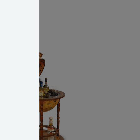
r spiritus af
farve, uddyber