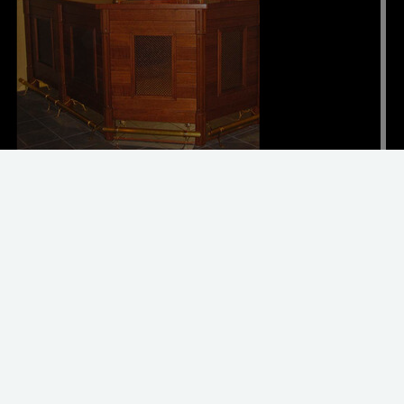
der og swipe for flere billeder
n lille sjus i hjemmebaren?
Andre Hvo
ybyggede parcelhuskvarterer sludrer
Maleri
n øl ved en bar i hjemmet. I
 der mere plads, end de fleste
Vands
 haft før, og derfor rykker hjemmebaren
mets 4 vægge.
Sauna