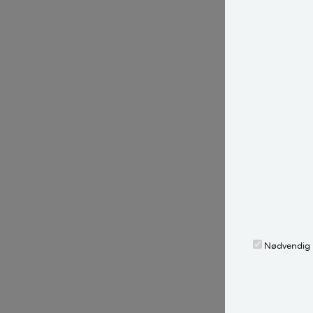
Globus g
cocktails
50-årige Heidi 
hjemmebar de si
mands herrevæ
- Alle havde en
der skulle være 
Heidi synes, at
de står fremme 
flasker, hvor de
Avis. Ikke fordi
Nødvendig
laves om.
Få en ark