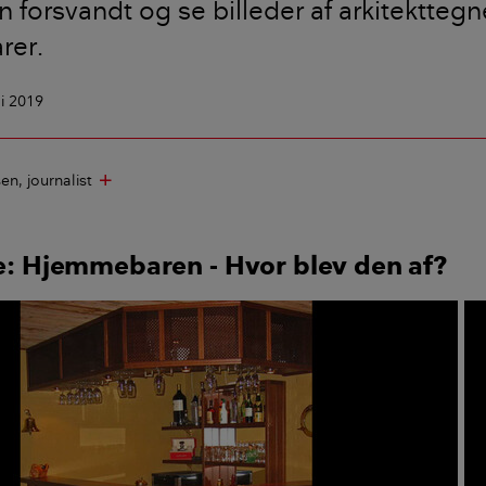
n forsvandt og se billeder af arkitektteg
rer.
li 2019
sen
journalist
add
ie: Hjemmebaren - Hvor blev den af?