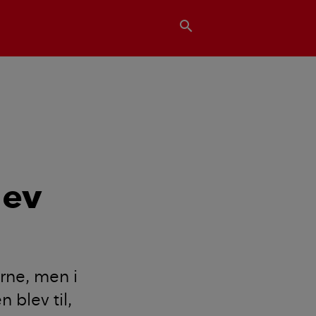
search
lev
rne, men i
 blev til,