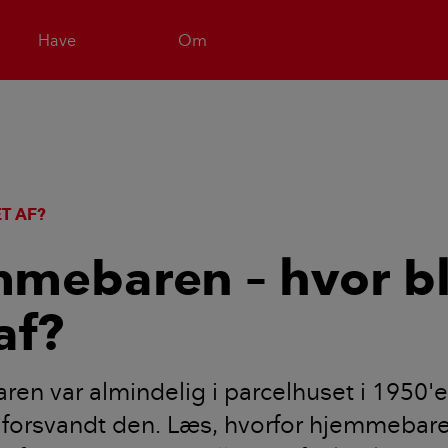
Have
Om
T AF?
mebaren – hvor b
af?
n var almindelig i parcelhuset i 1950'e
forsvandt den. Læs, hvorfor hjemmebaren