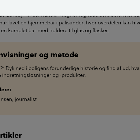
ssiske møbeldesignere har hjemmebarer og barskabe i sortim
de Barboy i 1963, Hans J. Wegner tegnede et kubeformet bar
 har lavet en hjemmebar i palisander, hvor overdelen kan hiv
l en komplet bar med holdere til glas og flasker.
envisninger og metode
?: Dyk ned i boligens forunderlige historie og find af ud, hv
ke indretningsløsninger og -produkter.
dere:
ansen
,
journalist
rtikler