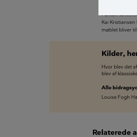
Flere af de kla
Panton lancere
Kai Kristiansen
møblet bliver ti
Kilder, h
Hvor blev det af
blev af klassis
Alle bidragsy
Louise Fogh H
Relaterede a