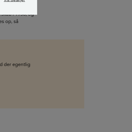
entet. Verner
skab i 1956, og
es op, så
ad der egentlig