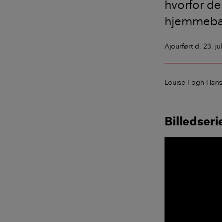
hvorfor de
hjemmeba
Ajourført
d. 23. ju
Louise Fogh Han
Billedser