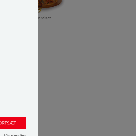
r sit præg på herreværelset
tningen af sin
ns hummer var,
ånden, uden at
ac, whisky og de
g på Den Blå
eværelset skal
FORTSÆT
Vis detaljer