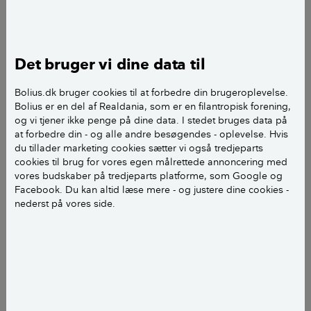
En af de første til at indføre vandsengen i Danmark er
Lars Brunsø, der som ung handelsskolestuderende
begynder at sælge amerikanske vandsenge fra sit
"kontor" på kollegieværelset i 1981. Han har opdaget
Det bruger vi dine data til
vandsengen under sine studier i USA og er overbevist
om dens potentiale.
Bolius.dk bruger cookies til at forbedre din brugeroplevelse.
Bolius er en del af Realdania, som er en filantropisk forening,
og vi tjener ikke penge på dine data. I stedet bruges data på
- Vandsengen er jo oprindeligt et Flower Power
at forbedre din - og alle andre besøgendes - oplevelse. Hvis
produkt fra San Francisco, fortæller han.
du tillader marketing cookies sætter vi også tredjeparts
cookies til brug for vores egen målrettede annoncering med
vores budskaber på tredjeparts platforme, som Google og
LÆS OGSÅ:
Bambusforhænget - hvor blev det
Facebook. Du kan altid læse mere - og justere dine cookies -
af?
nederst på vores side.
Andre "Hvor blev det af?"
Saunaen - hvor blev den af?