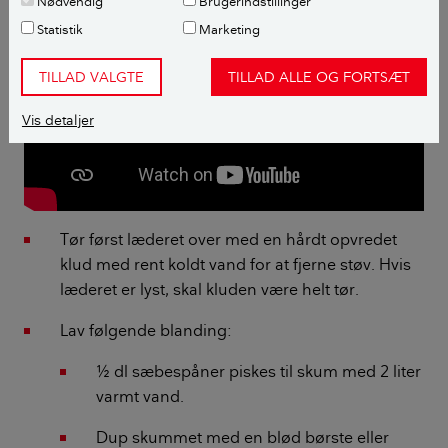
Nødvendig
Brugerindstillinger
Statistik
Marketing
TILLAD VALGTE
TILLAD ALLE OG FORTSÆT
Vis detaljer
Tør først læderet over med en hårdt opvredet
klud med rent koldt vand for at fjerne støv. Hvis
læderet er lyst, skal kluden være helt tør.
Lav følgende blanding:
½ dl sæbespåner piskes til skum med 2 liter
varmt vand.
Dup skummet med en blød børste eller