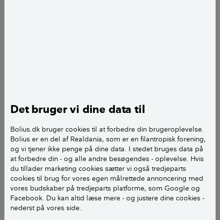
det er uoverskueligt, kan det være en god idé at
udarbejde en plan for arbejdet. Man kan vælge at klø
på og få det overstået på en weekend, eller lægge en
plan for mindre ugentlige aktiviteter over en periode
på et par uger.
For at gøre rengøringen sund og miljørigtig, er det
en god idé at købe gode redskaber og
Det bruger vi dine data til
rengøringsmidler, som er effektive og samtidig
skånsomme i forhold til indeklima og det ydre miljø.
Bolius.dk bruger cookies til at forbedre din brugeroplevelse.
Vælg fx midler og redskaber, som har et officielt
Bolius er en del af Realdania, som er en filantropisk forening,
miljømærke.
og vi tjener ikke penge på dine data. I stedet bruges data på
at forbedre din - og alle andre besøgendes - oplevelse. Hvis
du tillader marketing cookies sætter vi også tredjeparts
LÆS OGSÅ:
Gør køkkenet hovedrent - sådan
cookies til brug for vores egen målrettede annoncering med
vores budskaber på tredjeparts platforme, som Google og
Facebook. Du kan altid læse mere - og justere dine cookies -
nederst på vores side.
Ting, du får brug for under