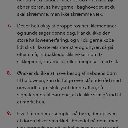
åbner døren, så hav gerne i baghovedet, at du
skal skræmme, men ikke skræmme væk.
Det er helt okay at droppe rosiner, klementiner
og sunde sager denne dag. Har du ikke den
store halloweenerfaring, og vil du gerne købe
lidt slik til kvarterets monstre og uhyrer, så gå
efter små, indpakkede slikstykker som fx
slikkepinde, karameller eller miniposer med slik.
Ønsker du ikke at have besøg af naboens børn
til halloween, kan du følge ovenstående råd med
omvendt tegn. Sluk lyset denne aften, så
signalerer du til børnene, at de ikke skal gå ind til
et mørkt hus.
Hvert år er der eksempler på børn, der oplever,
at døren bliver smækket i hovedet på dem, men
vær opmærksom på, at halloween er større end