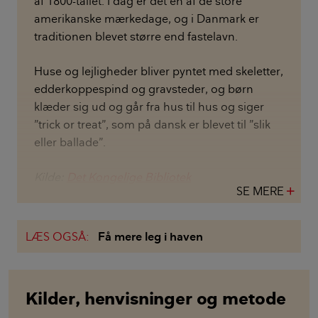
af 1800-tallet. I dag er det en af de store
amerikanske mærkedage, og i Danmark er
traditionen blevet større end fastelavn.
Huse og lejligheder bliver pyntet med skeletter,
edderkoppespind og gravsteder, og børn
klæder sig ud og går fra hus til hus og siger
”trick or treat”, som på dansk er blevet til ”slik
eller ballade”.
Kilde:
Det Kongelige Bibliotek
SE MERE
add
LÆS OGSÅ:
Få mere leg i haven
Kilder, henvisninger og metode