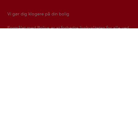
Vi gør dig klogere på din bolig
Formålet med Bolius er at forbedre livskvaliteten for alle ved
at gøre viden om boligen tilgængelig og anvendelig. Bolius
er en del af den filantropiske forening Realdania.
Realdania
Kontakt
Presse
Nyhedsbreve
Magasinet Bolius
Privatlivspolitik
Ret cookie-indstillinger