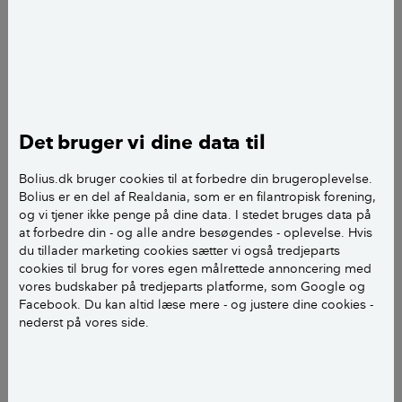
Dato for halloween
Halloween, eller allehelgensaften, foregår på
det samme tidspunkt hvert år - nemlig den 31.
oktober.
Børnene går som regel rundt fra solnedgang,
Det bruger vi dine data til
og det er god skik ikke at ringe på efter kl. 21.
Bolius.dk bruger cookies til at forbedre din brugeroplevelse.
Bolius er en del af Realdania, som er en filantropisk forening,
og vi tjener ikke penge på dine data. I stedet bruges data på
31. oktober er det halloween.
at forbedre din - og alle andre besøgendes - oplevelse. Hvis
du tillader marketing cookies sætter vi også tredjeparts
Det betyder, at små og store monstre, skeletter,
cookies til brug for vores egen målrettede annoncering med
vores budskaber på tredjeparts platforme, som Google og
flagermus og zombier myldrer ud på gaderne, hvor
Facebook. Du kan altid læse mere - og justere dine cookies -
de går fra dør til dør og truer med ballade, hvis de
nederst på vores side.
ikke får slik.
For selvom det er oprindeligt er en amerikansk skik at
fejre halloween, har vi i Danmark taget traditionen til