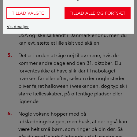
for døren. Det viser, at her vil folk gerne vil slippe
for, at der blive ringet på døren, og der forventes
TILLAD VALGTE
TILLAD ALLE OG FORTSÆT
en høflig selvbetjening – uden at tømme hele
Vis detaljer
skålen til sig selv. Denne skik er mest udbredt i
USA og ikke så kendt i Danmark endnu, men du
kan evt. sætte et lille skilt ved skålen.
Det er i orden at sige nej til børnene, hvis de
kommer andre dage end den 31. oktober. Du
forventes ikke at have slik klar til nabolaget
hverken før eller efter, selvom der nogle steder
bliver fejret halloween i weekenden, dog typisk i
større fællesskaber, på offentlige pladser eller
lignende.
Nogle voksne hopper med på
udklædningsbølgen, men husk, at der også kan
være helt små børn, som ringer på din dør. Så
når du med ’blodet’ løbende ud af venstre øje