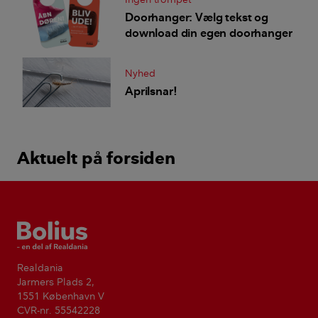
Doorhanger: Vælg tekst og
download din egen doorhanger
Nyhed
Aprilsnar!
Aktuelt på forsiden
Bolius
Realdania
Jarmers Plads 2,
1551 København V
CVR-nr. 55542228