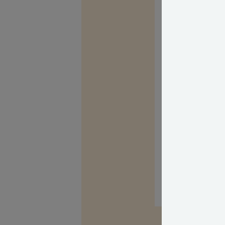
Eksempel på pr
Eksempel produ
Jeg vil så til s
antager, at du 
sundhedsskadelig
skimmelvæksten
Med venlig hils