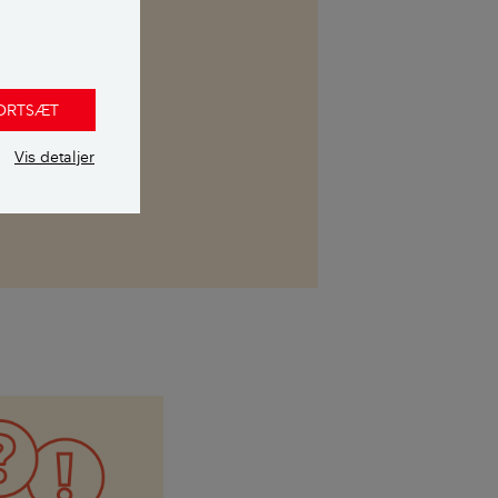
kasse. Her kan
FORTSÆT
 uvildig
Vis detaljer