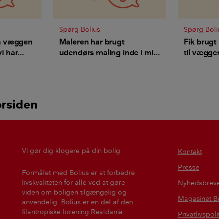
Spørg Bolius
Spørg Boli
å væggen
Maleren har brugt
Fik brugt
vi har
udendørs maling inde i min
til væggen
lejlighed - hvem har
sundhedsf
ansvaret og hvad kan jeg
kan vi gø
gøre for at få det fjernet?
orsiden
Vi gør dig klogere på din bolig
Kontakt
Presse
Formålet med Bolius er at forbedre
livskvaliteten for alle ved at gøre
Nyhedsbrev
viden om boligen tilgængelig og
Magasinet Bo
anvendelig. Bolius er en del af den
filantropiske forening Realdania.
Privatlivspoli