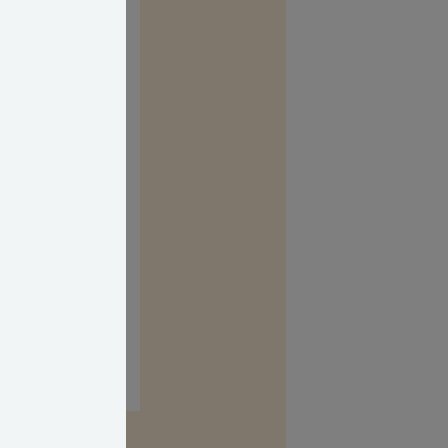
iddel
amp, som jeg
 jo være
il