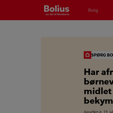
Bolig
SPØRG BO
Har af
børnev
midlet 
bekym
Ajourført
d. 19. ju