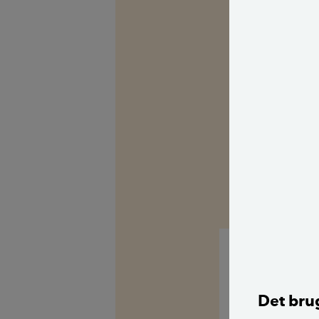
Og efter at hav
om der findes en
at lade min dat
Håber, at I kan
for hende, elle
Her er
datablad
Mvh Christian
Hej
Det brug