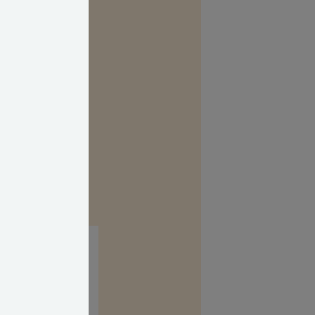
 og jeg tænker,
r ikke lyst til
hendes sundhed.
hedsskadeligt