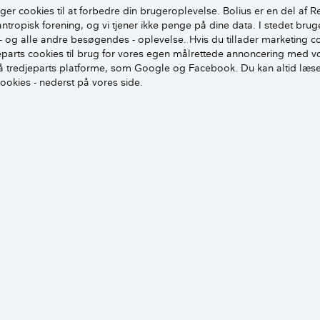
r som udgangspunkt ikke super skadeligt. Men midlet er jo b
ger cookies til at forbedre din brugeroplevelse. Bolius er en del af R
organismer, som skimmelsvamp er. Derfor kan det skade a
antropisk forening, og vi tjener ikke penge på dine data. I stedet brug
 lige skimmelsvamp.
- og alle andre besøgendes - oplevelse. Hvis du tillader marketing c
jeparts cookies til brug for vores egen målrettede annoncering med v
 tredjeparts platforme, som Google og Facebook. Du kan altid læs
ligvis vaske det af væggene igen.
cookies - nederst på vores side.
at du skal nærlæse databladet igen. Fx kan du bl.a. læse, at d
e væsner ved længerevarende virkninger. Så hvis du hælder 
 akvarium, vil nogle af fiskene sandsynligvis dø efter noget ti
brand, og midlet er i den brændende bygning, bør brandma
ndedrætsværn.
ar jeg vist 2 andre databalde, det ene på Ajax rengøringsmidde
 er miljømærket med både svanemærket og Ecolable.
linkene for at vise, at vi i Danmark heldigvis er supergode til 
på forskellige produkter. Og at vi i vores dagligdag omgiver
ler, som har forskellige funktioner og måske også påvirker os