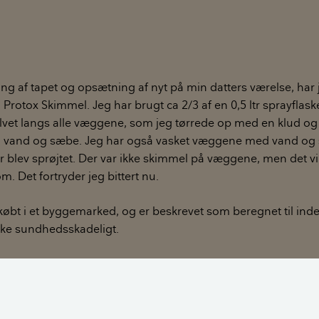
g af tapet og opsætning af nyt på min datters værelse, har j
Protox Skimmel. Jeg har brugt ca 2/3 af en 0,5 ltr sprayflask
gulvet langs alle væggene, som jeg tørrede op med en klud o
 vand og sæbe. Jeg har også vasket væggene med vand og 
der blev sprøjtet. Der var ikke skimmel på væggene, men det vi
. Det fortryder jeg bittert nu.
købt i et byggemarked, og er beskrevet som beregnet til ind
 ikke sundhedsskadeligt.
ar jeg dog nærlæst databladet (som jeg helt sikkert burde h
tår en masse om sundhedsskadelige effekter. Bl.a. R48/23 Gift
ed længere tids påvirkning ved indånding. Og H372 forårsa
d længerevarende eller gentagen eksponering.