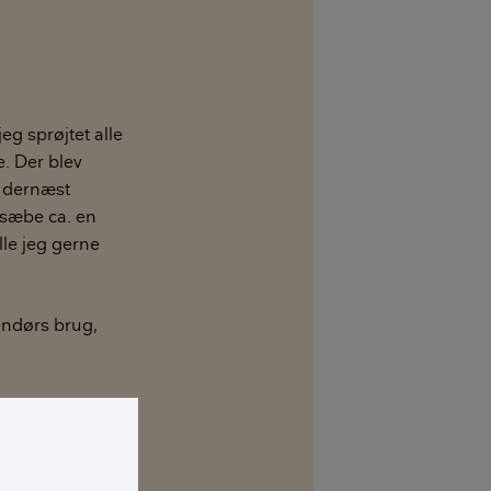
eg sprøjtet alle
e. Der blev
g dernæst
sæbe ca. en
lle jeg gerne
endørs brug,
ave læst inden
ig: Alvorlig
ger