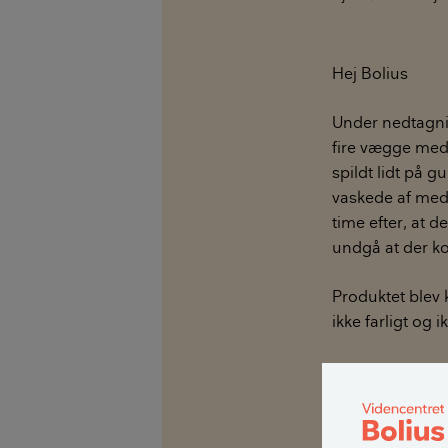
Hej Bolius
Under nedtagnin
fire vægge med 
spildt lidt på 
vaskede af med
time efter, at 
undgå at der kom
Produktet blev 
ikke farligt og
Efterfølgende h
brug), og der s
sundhedsfare v
organskader ve