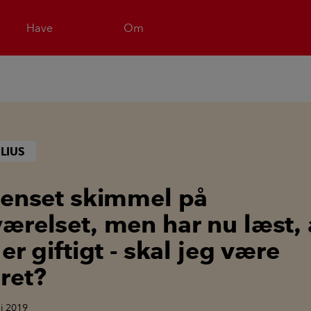
Have
Om
LIUS
renset skimmel på
ærelset, men har nu læst, 
er giftigt - skal jeg være
ret?
li 2019