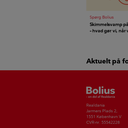
Spørg Bolius
Skimmelsvamp p
– hvad gør vi, når 
børn i hjemmet?
Aktuelt på f
Bolius
Realdania
Jarmers Plads 2,
1551 København V
CVR-nr. 55542228