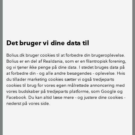
Vi hjalp i 2008 vores datter og svigersøn med at
renovere et gammelt hus.
Vi tapede samlingerne i dampspærre med gaffatape.
Det bruger vi dine data til
Nu er spørgsmålet: i tilfælde af, at huset skal sælges,
Bolius.dk bruger cookies til at forbedre din brugeroplevelse.
er det så en ulovlig samling af dampspærre, vi har
Bolius er en del af Realdania, som er en filantropisk forening,
brugt?
og vi tjener ikke penge på dine data. I stedet bruges data på
at forbedre din - og alle andre besøgendes - oplevelse. Hvis
du tillader marketing cookies sætter vi også tredjeparts
Kan vi blive gjort ansvarlige, hvis der opstår
cookies til brug for vores egen målrettede annoncering med
fugtproblemer i huset efter salg?
vores budskaber på tredjeparts platforme, som Google og
Facebook. Du kan altid læse mere - og justere dine cookies -
Der er genvindingsanlæg i huset, og der har ikke
nederst på vores side.
været fugtproblemer i de 12 år, som vores datter og
svigersøn har boet der.
Er de nødt til at rykke vægge og lofter ned og forny