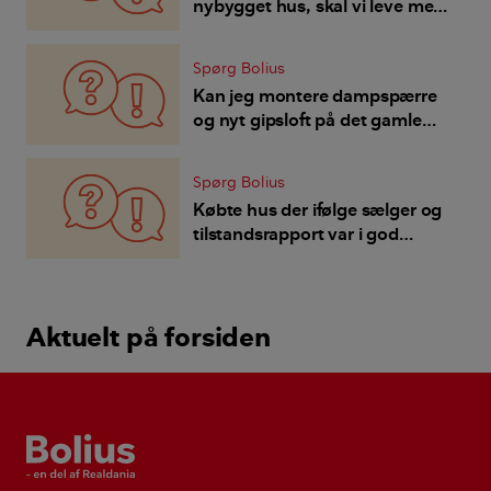
nybygget hus, skal vi leve med
den larm?
Spørg Bolius
Kan jeg montere dampspærre
og nyt gipsloft på det gamle
listeloft?
Spørg Bolius
Købte hus der ifølge sælger og
tilstandsrapport var i god
stand, står trods
ejerskifteforsikring med store
udgifter - hvem har ansvaret?
Aktuelt på forsiden
Bolius