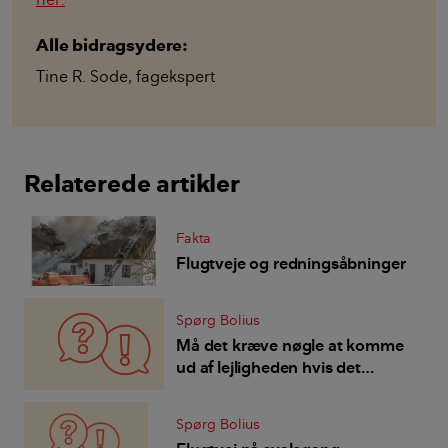
Alle bidragsydere:
Tine R. Sode
,
fagekspert
Relaterede artikler
Fakta
Flugtveje og redningsåbninger
Spørg Bolius
Må det kræve nøgle at komme
ud af lejligheden hvis det
brænder - eller skal der være
vrider indvendig?
Spørg Bolius