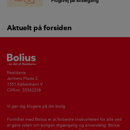
Flugtvej på svalegang
Aktuelt på forsiden
Bolius
Realdania
Jarmers Plads 2,
1551 København V
CVR-nr. 55542228
Vi gør dig klogere på din bolig
Formålet med Bolius er at forbedre livskvaliteten for alle ved
at gøre viden om boligen tilgængelig og anvendelig. Bolius