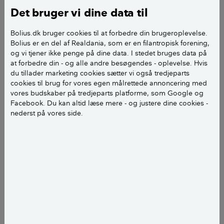
Det bruger vi dine data til
Krav til flugtveje - hoveddør og havedør
Bolius.dk bruger cookies til at forbedre din brugeroplevelse.
Bolius er en del af Realdania, som er en filantropisk forening,
1) Begge døre forsynet med RUKO 1200 låse.
og vi tjener ikke penge på dine data. I stedet bruges data på
at forbedre din - og alle andre besøgendes - oplevelse. Hvis
2) Er det er krav, at dørene indvendig skal kunne
du tillader marketing cookies sætter vi også tredjeparts
cookies til brug for vores egen målrettede annoncering med
åbnes med vrider (= uden brug af nøgle) ..... eller er
vores budskaber på tredjeparts platforme, som Google og
det ok, at nøgle er nødvendig for at åbne også
Facebook. Du kan altid læse mere - og justere dine cookies -
indefra?
nederst på vores side.
Det er lidt af en konflikt mellem at sikre, at tyve ikke
umiddelbart kan komme ud af dørene og sikre, at en
flugtvej ikke kræver nøgle el. andet værktøj for at
komme ud.
mvh Erik