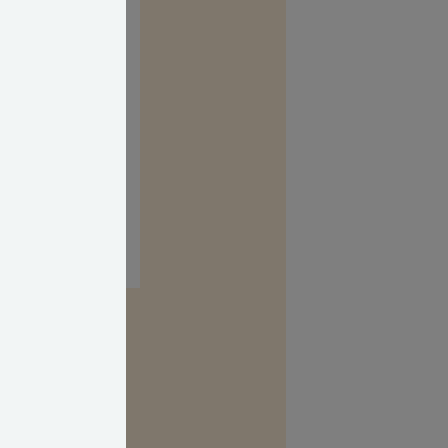
kasse. Her kan
 uvildig