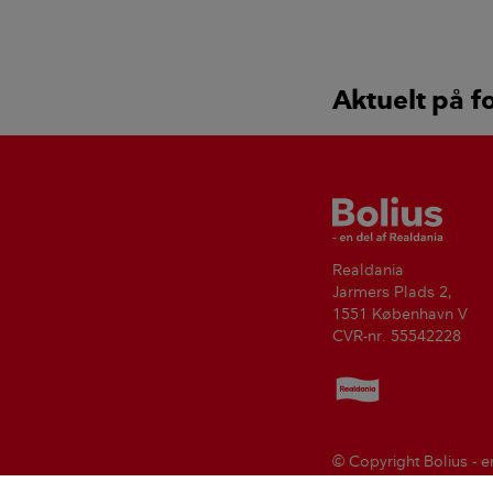
sælger eller til
entreprenøren?
Aktuelt på f
Bolius
Realdania
Jarmers Plads 2,
1551 København V
CVR-nr. 55542228
Realdania
© Copyright Bolius - e