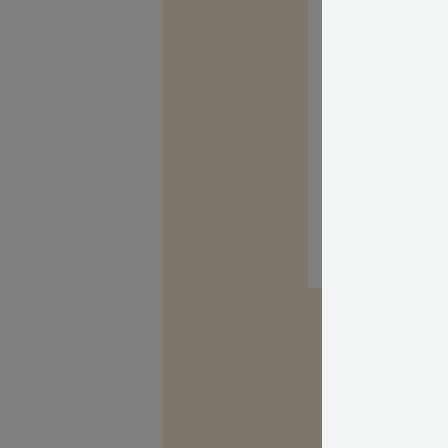
Held og lykke m
Med venlig hils
Kilder, h
Spørg Bolius: D
alle stille et 