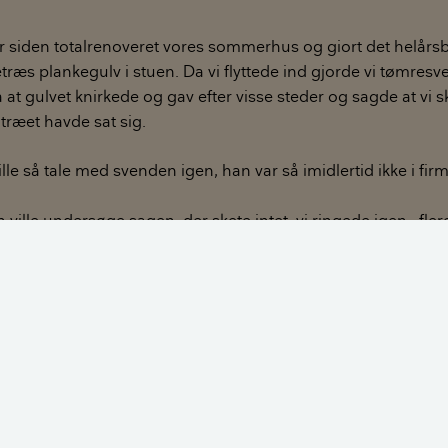
 år siden totalrenoveret vores sommerhus og giort det helårsb
retræs plankegulv i stuen. Da vi flyttede ind gjorde vi tømres
 gulvet knirkede og gav efter visse steder og sagde at vi sk
t træet havde sat sig.
lle så tale med svenden igen, han var så imidlertid ikke i fi
an ville undersøge sagen. der skete intet. vi ringede igen , fl
at i mester. da det så endelig lykkedes, sagde han bare at de