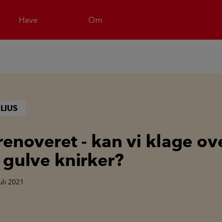
Have
Om
LIUS
renoveret - kan vi klage ove
 gulve knirker?
juli 2021