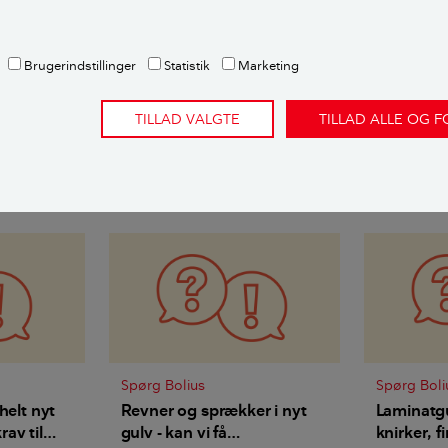
 ekspertise på netop det emne.
Spørg Bolius her.
dere:
Brugerindstillinger
Statistik
Marketing
sen
,
ekstern fagekspert
TILLAD VALGTE
TILLAD ALLE OG 
rtikler
Spørg Bolius
Spørg Boli
helt nyt
Revner og sprækker i nyt
Laminatgu
krav til
gulv - kan vi få
knirker, f