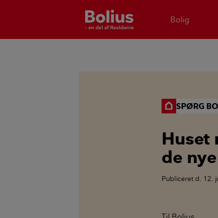
Bolig
SPØRG BO
Huset 
de nye
Publiceret
d. 12. 
Til Bolius