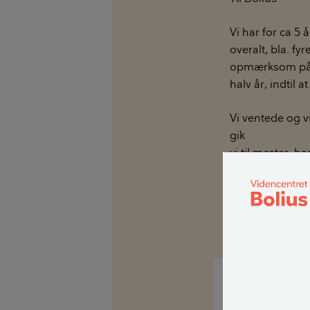
Vi har for ca 5
overalt, bla. fy
opmærksom på at
halv år, indtil a
Vi ventede og vi
gik
vi til mester, h
kunne ikke få f
tage sig af.
mvh. Jette Ø