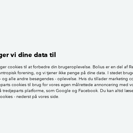
nirke, og det kan, skal og må tømrermesteren ikke bare afvis
nirkende gulve kan dog være mange, og derfor skal I nu få d
esagkyndig, som kan redegøre for både fejlen og årsagen til
er vi dine data til
ndes der et krav til den ansvarlige tømrermester om udbedr
ger cookies til at forbedre din brugeroplevelse. Bolius er en del af R
antropisk forening, og vi tjener ikke penge på dine data. I stedet brug
igvæk at gøre noget ved det, vel og mærket hvis der er en fej
- og alle andre besøgendes - oplevelse. Hvis du tillader marketing c
 over firmaet via Byggeriets Ankenævn eller Håndværkets An
jeparts cookies til brug for vores egen målrettede annoncering med v
han er tilknyttet.
 tredjeparts platforme, som Google og Facebook. Du kan altid læs
cookies - nederst på vores side.
gå af enten hans brevpapir eller hjemmeside.
 medlem af hhv. Dansk Byggeri eller Dansk Håndværk, kan man
Men lad nu først den byggesagkyndige kigge på det, og så h