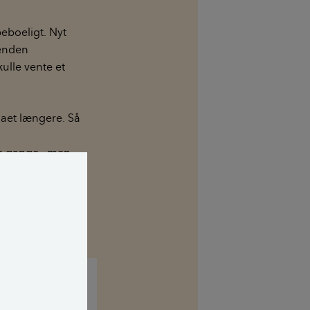
eboeligt. Nyt
venden
ulle vente et
rmaet længere. Så
ere gange , men
t kunne han ikke