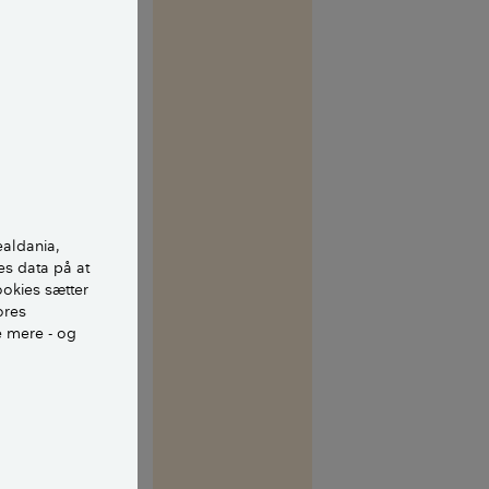
e.
et undersøgt af
 den.
ing.
ealdania,
es data på at
l, så kan I
ookies sætter
kenævn, alt
ores
e mere - og
 blive nødt til
jælpe jer