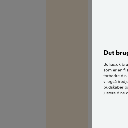
Hej Jette
Sikke noget.
Gulve må ikke k
Årsagerne til k
en uvildig bygg
Det brug
Derefter fremse
Bolius.dk bru
som er en fil
Nægter han stad
forbedre din 
vælge at klage
vi også tred
efter hvilket et 
budskaber på
justere dine 
Det burde frem
Er firmaet ikke
at stævne ham. 
videre derfra.