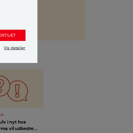
FORTSÆT
Vis detaljer
us
lv i nyt hus
irma vil udbedre