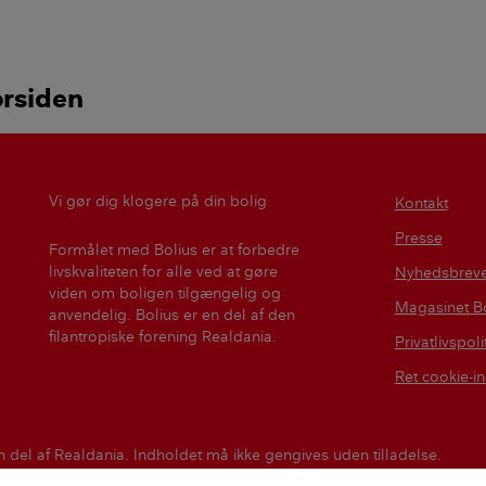
håndværkerne til at lægge
ved at lim
et nyt?
nødt til a
løsning?
orsiden
Vi gør dig klogere på din bolig
Kontakt
Presse
Formålet med Bolius er at forbedre
livskvaliteten for alle ved at gøre
Nyhedsbrev
viden om boligen tilgængelig og
Magasinet Bo
anvendelig. Bolius er en del af den
filantropiske forening Realdania.
Privatlivspoli
Ret cookie-in
n del af Realdania. Indholdet må ikke gengives uden tilladelse.