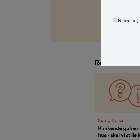
fagekspert med
Alle bidragsy
Nødvendig
Morten Mathia
Relaterede a
Spørg Bolius
Knirkende gulve i 
hus - skal vi stille 