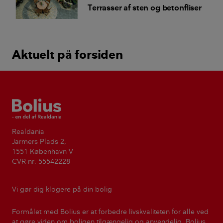
Terrasser af sten og betonfliser
Aktuelt på forsiden
Bolius
Realdania
Jarmers Plads 2,
1551 København V
CVR-nr. 55542228
Vi gør dig klogere på din bolig
Formålet med Bolius er at forbedre livskvaliteten for alle ved
at gøre viden om boligen tilgængelig og anvendelig. Bolius