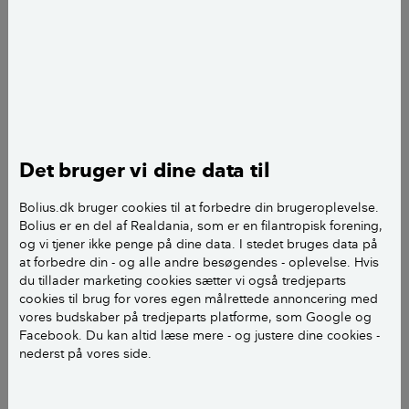
Jeg har en 100m2 gårdhave som jeg ønsker belagt
med STORE brosten. Jeg mangler dog at finde den
korrekte fremgangsmåde.
Jeg har hus på 3 sider og tænker et lille fald ud mod
den frie side.. cm fald pr. meter ?
Men hvordan med underlag, det i mellem stenene
osv. Skal jeg vibrer underlagt før jeg sætter sten?
Det bruger vi dine data til
Eller skal jeg sætte sten og fylde op med stenmel eller
andet og så vibrer ?
Bolius.dk bruger cookies til at forbedre din brugeroplevelse.
Jeg vil gerne gå helt tæt på min sokkel ca. 5cm
Bolius er en del af Realdania, som er en filantropisk forening,
afstand herfra.. Søger gode råd, udstyr og
og vi tjener ikke penge på dine data. I stedet bruges data på
fremgangsmåde.
at forbedre din - og alle andre besøgendes - oplevelse. Hvis
du tillader marketing cookies sætter vi også tredjeparts
cookies til brug for vores egen målrettede annoncering med
Mvh
vores budskaber på tredjeparts platforme, som Google og
En kommende amatør-brolægger (Verner)
Facebook. Du kan altid læse mere - og justere dine cookies -
nederst på vores side.