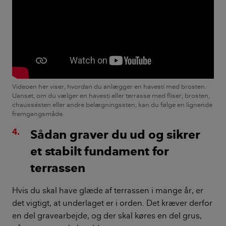
Videoen her viser, hvordan du anlægger en havesti med brosten.
Uanset, om du vælger en havesti eller terrasse med fliser, brosten,
chaussésten eller andre belægningssten, kan du følge en lignende
fremgangsmåde.
Sådan graver du ud og sikrer
et stabilt fundament for
terrassen
Hvis du skal have glæde af terrassen i mange år, er
det vigtigt, at underlaget er i orden. Det kræver derfor
en del gravearbejde, og der skal køres en del grus,