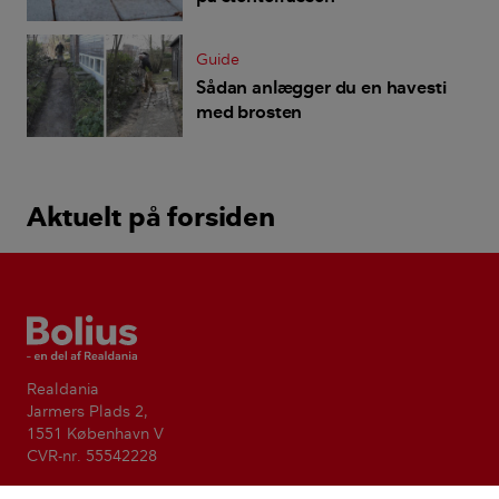
Guide
Sådan anlægger du en havesti
med brosten
Aktuelt på forsiden
Bolius
Realdania
Jarmers Plads 2,
1551 København V
CVR-nr. 55542228