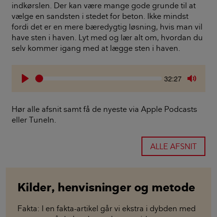
indkørslen. Der kan være mange gode grunde til at
vælge en sandsten i stedet for beton. Ikke mindst
fordi det er en mere bæredygtig løsning, hvis man vil
have sten i haven. Lyt med og lær alt om, hvordan du
selv kommer igang med at lægge sten i haven.
Seek
Current
32:27
time
Play
Toggle
Mute
Hør alle afsnit samt få de nyeste via Apple Podcasts
eller TuneIn.
ALLE AFSNIT
Kilder, henvisninger og metode
Fakta: I en fakta-artikel går vi ekstra i dybden med