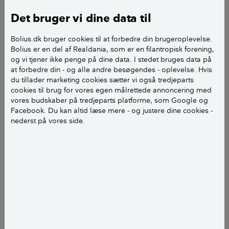
Fugesand eller -grus
Det bruger vi dine data til
Vaterpas
Bolius.dk bruger cookies til at forbedre din brugeroplevelse.
Bolius er en del af Realdania, som er en filantropisk forening,
Murersnor
og vi tjener ikke penge på dine data. I stedet bruges data på
at forbedre din - og alle andre besøgendes - oplevelse. Hvis
Sten eller fliser til belægning
du tillader marketing cookies sætter vi også tredjeparts
cookies til brug for vores egen målrettede annoncering med
Vinkelsliber eller fliseklipper
vores budskaber på tredjeparts platforme, som Google og
Facebook. Du kan altid læse mere - og justere dine cookies -
Beskyttelsesbriller
nederst på vores side.
Arbejdshandsker
Høreværn
Kost
Skovl
To vandrør