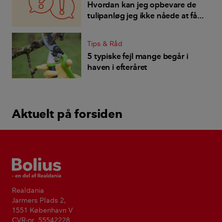
Hvordan kan jeg opbevare de
tulipanløg jeg ikke nåede at få i
jorden?
Tips & Råd
5 typiske fejl mange begår i
haven i efteråret
Aktuelt på forsiden
Bolius
Realdania
Jarmers Plads 2,
1551 København V
CVR-nr. 55542228