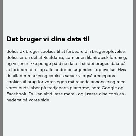
Louise Skøtt Gadeberg
journalist
add
Det bruger vi dine data til
Bolius.dk bruger cookies til at forbedre din brugeroplevelse.
Bolius er en del af Realdania, som er en filantropisk forening,
og vi tjener ikke penge på dine data. I stedet bruges data på
at forbedre din - og alle andre besøgendes - oplevelse. Hvis
du tillader marketing cookies sætter vi også tredjeparts
cookies til brug for vores egen målrettede annoncering med
vores budskaber på tredjeparts platforme, som Google og
Facebook. Du kan altid læse mere - og justere dine cookies -
nederst på vores side.
Tulipaner er smukke, men afblomstrer hurtigt. Husk at fjerne
hovedet, så du kan få større tulipaner i haven året efter. Foto: Tine
Sode