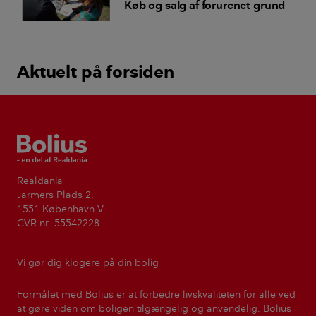
Køb og salg af forurenet grund
Aktuelt på forsiden
Bolius
Realdania
Jarmers Plads 2,
1551 København V
CVR-nr. 55542228
Vi gør dig klogere på din bolig
Formålet med Bolius er at forbedre livskvaliteten for alle ved
at gøre viden om boligen tilgængelig og anvendelig. Bolius