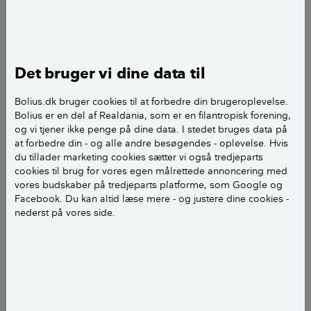
I forbindelse med ombygning hos vores nabo er der
fundet en olietank med fyringsolie. Ifølge papirerne
for ejendommen skulle tanken have være sløjfet,
korrekt lukket og fyldt med sand (godkendt af
Det bruger vi dine data til
kommmunen).
Bolius.dk bruger cookies til at forbedre din brugeroplevelse.
Det var ikke tilfældet. I stedet er olie fra tanken sivet
Bolius er en del af Realdania, som er en filantropisk forening,
ud på vores nabos grund og måske ind på vores
og vi tjener ikke penge på dine data. I stedet bruges data på
grund.
at forbedre din - og alle andre besøgendes - oplevelse. Hvis
du tillader marketing cookies sætter vi også tredjeparts
cookies til brug for vores egen målrettede annoncering med
Hvordan skal vi forholde os i denne situation?
vores budskaber på tredjeparts platforme, som Google og
Hvem skal betale for oprydning af eventuelt forurenet
Facebook. Du kan altid læse mere - og justere dine cookies -
jord på vores grund?
nederst på vores side.
Hvordan finder vi ud af hvor meget jord, der evt skal
fjernes fra vores grund?
Hvad er grænseværdierne for, at jorden er så
forurenet, at den skal fjernes?
Hvad kræves for at det ikke forringer værdien af vores