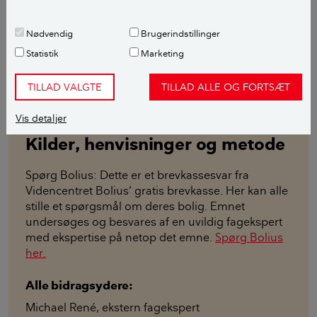
Michael René
Nødvendig
Brugerindstillinger
Ekstern fagekspert,
Statistik
Marketing
Rengøringsekspert
TILLAD VALGTE
TILLAD ALLE OG FORTSÆT
Læs mere om fageksperten her
Vis detaljer
Kilder, henvisninger og metode
Spørg Bolius: Dette er et brevkassesvar fra
Videncentret Bolius’ gratis brevkasse. Her kan alle
stille et spørgsmål om deres bolig. Emnet
undersøges og besvares af en uvildig fagekspert
med ekspertise på netop det emne.
Spørg Bolius
her.
Alle bidragsydere:
Michael René
,
ekstern fagekspert