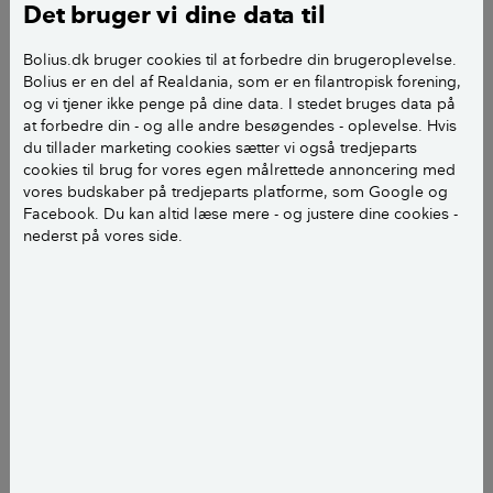
år?
Det bruger vi dine data til
Bolius.dk bruger cookies til at forbedre din brugeroplevelse.
Det drejer sig især om hvidt bomuldtøj og uldent,
Bolius er en del af Realdania, som er en filantropisk forening,
strikket børne- og dukketøj, arvet fra mor og
og vi tjener ikke penge på dine data. I stedet bruges data på
bedstemor. Noget af det er virkelig
at forbedre din - og alle andre besøgendes - oplevelse. Hvis
bevaringsværdigt, efter min mening.
du tillader marketing cookies sætter vi også tredjeparts
cookies til brug for vores egen målrettede annoncering med
vores budskaber på tredjeparts platforme, som Google og
Pletterne er især brunlige eller rødbrune (muligvis
Facebook. Du kan altid læse mere - og justere dine cookies -
jordslået/skimmel).
nederst på vores side.
Venlig hilsen og på forhånd tak Lisbet
Kære Lisbet,
Jeg vil anbefale, at du sætter tøjet i blød gentagende