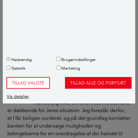
part overdrager sin halvdel til den anden part.
Lad os for nemheds skyld antage, at
ejendommen kan sælges til 800.000 kr. og at der er
en gæld på 1.000.000 kr. i ejendommen. I den
situation vil I ved et salg skulle indfri lånet på
1.000.000 kr., men modtager kun 800.000 kr. minus
anslået 75.000 i salgs-omkostninger. Bundlinjen
Nødvendig
Brugerindstillinger
bliver derefter, at I til sammen skal dække
Statistik
Marketing
underskuddet på 275.000 kr. I sådan en situation
kræver et salg en accept fra banken, der skal låne Jer
TILLAD VALGTE
TILLAD ALLE OG FORTSÆT
pengene til at dække underskuddet.
Vis detaljer
Nu ved jeg ikke, om ovennævnte scenarie
er dækkende for Jeres situation. Jeg foreslår derfor,
at I får boligen vurderet, og på det grundlag kontakter
banken for at undersøge muligheden og
betingelserne for en overdragelse af din halvdel til