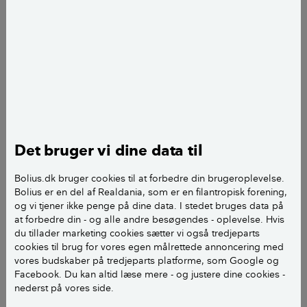
Jeg/Vi står i den situation, at vi kan ikke komme
videre med vores liv da jeg og min ekskone har et
fællesejet hus.
Jeg er en udenlandsk mand med dansk
statsborgerskab og min ekskone er dansker.
Det bruger vi dine data til
Fra 2006 til 2014 har jeg boet sammen med min
ekskone i Danmark, hvor vi har købt et hus sammen
Bolius.dk bruger cookies til at forbedre din brugeroplevelse.
og begge vores navne står på skødet.
Bolius er en del af Realdania, som er en filantropisk forening,
og vi tjener ikke penge på dine data. I stedet bruges data på
Siden 2014 har jeg boet i udlandet og vi blev skilt i
at forbedre din - og alle andre besøgendes - oplevelse. Hvis
du tillader marketing cookies sætter vi også tredjeparts
2016.
cookies til brug for vores egen målrettede annoncering med
vores budskaber på tredjeparts platforme, som Google og
Det er ekskonen, der fortsat bor i huset og betaler
Facebook. Du kan altid læse mere - og justere dine cookies -
banklånet og alle regninger siden min afrejse.
nederst på vores side.