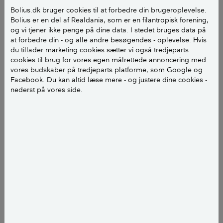
Bolius.dk bruger cookies til at forbedre din brugeroplevelse.
Mitter er meget små smyg, som er grå og kun 1-3
Bolius er en del af Realdania, som er en filantropisk forening,
mm, så de kan være svære at se i luften. Men du er
og vi tjener ikke penge på dine data. I stedet bruges data på
at forbedre din - og alle andre besøgendes - oplevelse. Hvis
ikke i tvivl, når du bliver angrebet af dem, for de
du tillader marketing cookies sætter vi også tredjeparts
kommer i meget store antal i skumringstiden om
cookies til brug for vores egen målrettede annoncering med
aftenen og svirrer rundt om dig og stikker dig på al
vores budskaber på tredjeparts platforme, som Google og
den hud, du har blottet. Oftest i hårranden og på
Facebook. Du kan altid læse mere - og justere dine cookies -
nederst på vores side.
hænder og arme.
I Danmark er der registreret over 40 forskellige arter
af mitter, og de har forskellige tilnavne som knot og
gnavpander.
Hvor findes der mitter?
Der er mitter overalt i Danmark.
De trives bedst i fugtige naturområder, hvor der er