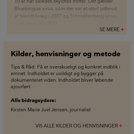
10 år har således skyldtes mitter. Det gælder
Bluetongue-virus, som der var et stort udbrud
af blandt kvæg i 2007 og Schmallenberg-virus,
som brød ud i 2012.
SE MERE
add
Kilder, henvisninger og metode
Tips & Råd: Få et overskueligt og konkret indblik i
emnet. Indholdet er uvildigt og bygger på
dokumenteret viden. Indholdet bliver løbende
ajourført.
Alle bidragsydere:
Kirsten Marie Juel Jensen
,
journalist
VIS ALLE KILDER OG HENVISNINGER
add