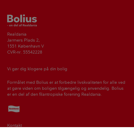
Bolius
Realdania
Jarmers Plads 2,
1551 København V
CVR-nr. 55542228
Vi gør dig klogere på din bolig
Formålet med Bolius er at forbedre livskvaliteten for alle ved
at gøre viden om boligen tilgængelig og anvendelig. Bolius
er en del af den filantropiske forening Realdania.
Realdania
Kontakt