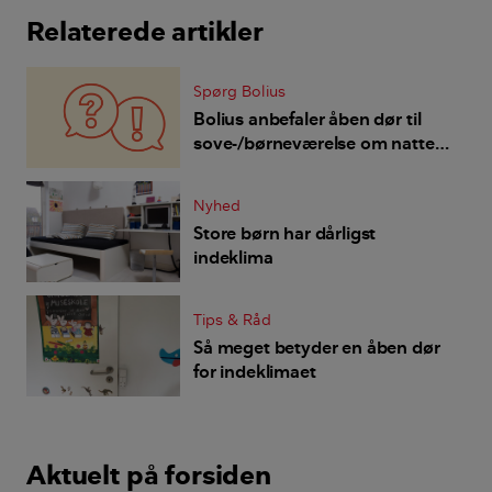
Relaterede artikler
Spørg Bolius
Bolius anbefaler åben dør til
sove-/børneværelse om natten
- hvorfor ikke vindue på klem
og frisk luft udefra?
Nyhed
Store børn har dårligst
indeklima
Tips & Råd
Så meget betyder en åben dør
for indeklimaet
Aktuelt på forsiden