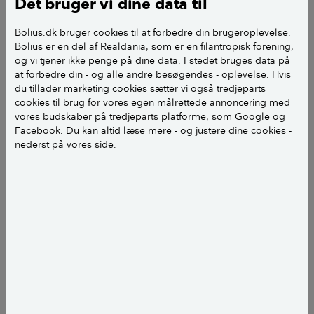
Det bruger vi dine data til
Hvorfor anbefaler I kun, at døren til børneværelset
Bolius.dk bruger cookies til at forbedre din brugeroplevelse.
Bolius er en del af Realdania, som er en filantropisk forening,
skal stå åben om natten. Det er da 10 gange
og vi tjener ikke penge på dine data. I stedet bruges data på
vigtigere, at vinduet står åbent, så de får rigtig frisk
at forbedre din - og alle andre besøgendes - oplevelse. Hvis
luft.
du tillader marketing cookies sætter vi også tredjeparts
cookies til brug for vores egen målrettede annoncering med
vores budskaber på tredjeparts platforme, som Google og
venlig hilsen Lars R
Facebook. Du kan altid læse mere - og justere dine cookies -
nederst på vores side.
Hej Lars R
Der er to grunde til at vi peger på den åbne dør som
det optimale.
Risikoen for fugtige konstruktioner er i perioder høj,
hvis meget kold luft kommer ind på soveværelset. det