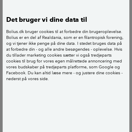
Louise Skøtt Gadeberg
journalist
add
Det bruger vi dine data til
Kim Gregersen
journalist
add
Bolius.dk bruger cookies til at forbedre din brugeroplevelse.
Bolius er en del af Realdania, som er en filantropisk forening,
og vi tjener ikke penge på dine data. I stedet bruges data på
at forbedre din - og alle andre besøgendes - oplevelse. Hvis
du tillader marketing cookies sætter vi også tredjeparts
cookies til brug for vores egen målrettede annoncering med
vores budskaber på tredjeparts platforme, som Google og
Facebook. Du kan altid læse mere - og justere dine cookies -
nederst på vores side.
Brug husholdningssprit i vandblandningen, så fryser det
langsommere til på ruden.
Ja, du kan sagtens pudse vinduer i frostvejr, men det