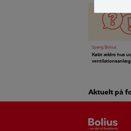
Spørg Bolius
Købt ældre hus u
ventilationsanlæg 
hvordan får vi det
indeklima?
Aktuelt på f
Bolius