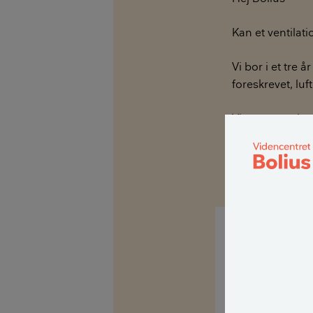
Kan et ventilati
Vi bor i et tre
foreskrevet, luf
Vi synes, at de
væsentlig miljøf
Med venlig hil
Hej Carsten
Som udgangspun