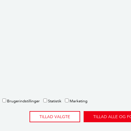
Læs mere om fageksperten her
envisninger og metode
ette er et brevkassesvar fra Videncentret Bolius’ gratis brev
spørgsmål om deres bolig. Emnet undersøges og besvares af en
 ekspertise på netop det emne.
Spørg Bolius her.
dere:
gekspert
Brugerindstillinger
Statistik
Marketing
TILLAD VALGTE
TILLAD ALLE OG 
rtikler