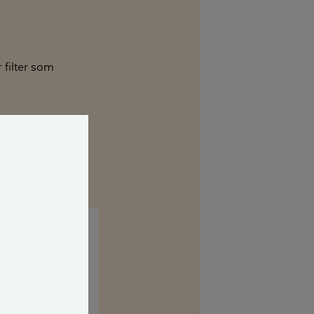
 filter som
e nogen
).
udluftning. Der