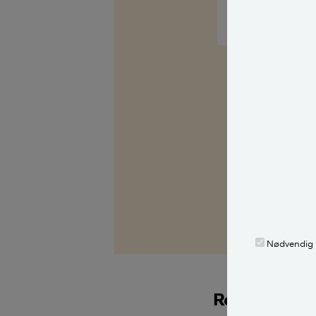
Kilder, h
Spørg Bolius: D
alle stille et 
fagekspert med
Alle bidragsy
Tine R. Sode
,
fa
Nødvendig
Relaterede a