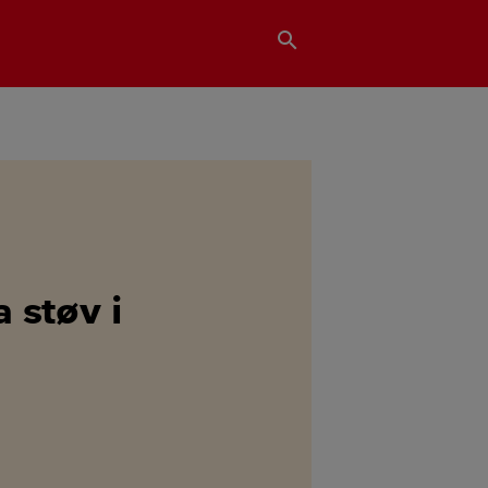
search
 støv i