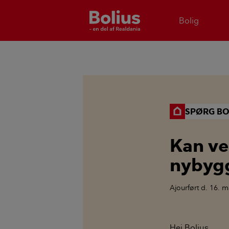
Bolig
SPØRG BO
Kan ve
nybygg
Ajourført
d. 16. m
Hej Bolius