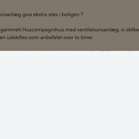
onsanlæg give ekstra støv i boligen ?
 år gammelt Huscompagnihus med ventilationsanlæg; vi skifter
ten udskiftes som anbefalet over to timer.
r er mere støv her end i vores gamle hus fra 1888; der er ikk
orskel på de to steder, vi har boet (det er landlige omgivelser
sen Carsten N
kt burde et ventilationsanlæg ikke give mere støv end ved 