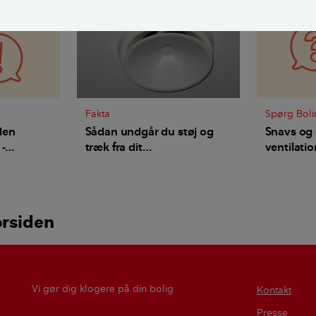
Fakta
Spørg Boli
den
Sådan undgår du støj og
Snavs og s
-
træk fra dit
ventilati
 bedste
ventilationsanlæg
skyldes d
"nissehue
orsiden
Vi gør dig klogere på din bolig
Kontakt
Presse