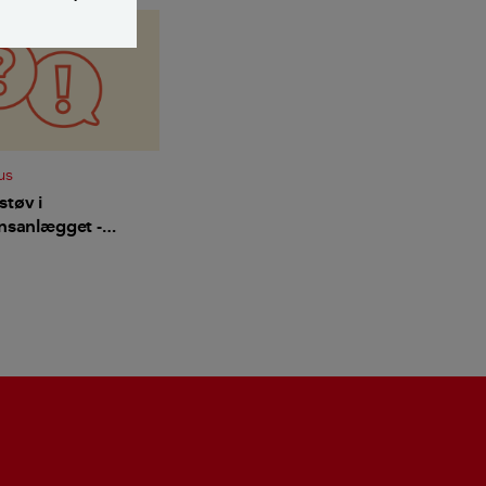
us
tøv i
onsanlægget -
et at der mangler
r"?