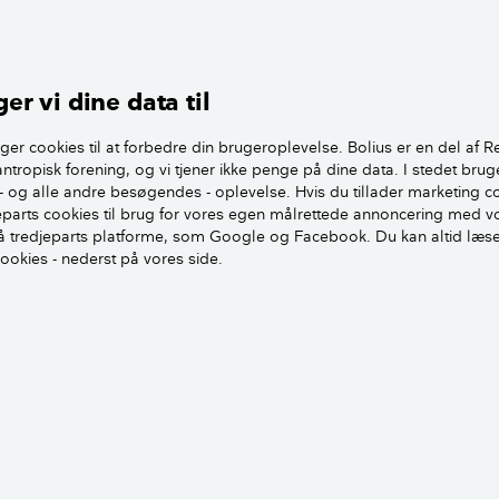
altid være noget mere støv en i ældre huse. Selve udførelsen a
 om der er blevet gjort rent, kan der gemme sig meget bygge
eget lang tid efter.
er vi dine data til
t ventilationsrørene for at være sikker på, der ikke er støv i 
e, burde det ikke være herfra, støvet kommer. Jeg tror, det er 
ger cookies til at forbedre din brugeroplevelse. Bolius er en del af R
 huset, og som vil forsvinde langsomt over en årrække.
antropisk forening, og vi tjener ikke penge på dine data. I stedet brug
- og alle andre besøgendes - oplevelse. Hvis du tillader marketing c
jeparts cookies til brug for vores egen målrettede annoncering med v
iver et ventilationsanlæg ofte lang bedre luftudskiftning, o
 tredjeparts platforme, som Google og Facebook. Du kan altid læs
måske opleve mere støv i huset.
cookies - nederst på vores side.
tilationsanlæg i: Sådan undgår du støj og træk fra dit vent
en
Tine R. Sode
Fagekspert, Bygningskonstruktør