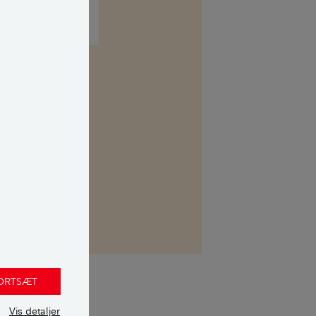
kasse. Her kan
 uvildig
FORTSÆT
Vis detaljer