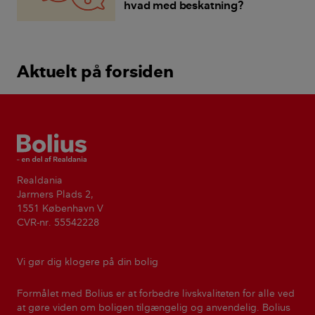
hvad med beskatning?
Aktuelt på forsiden
Bolius
Realdania
Jarmers Plads 2,
1551 København V
CVR-nr. 55542228
Vi gør dig klogere på din bolig
Formålet med Bolius er at forbedre livskvaliteten for alle ved
at gøre viden om boligen tilgængelig og anvendelig. Bolius