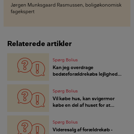
Jørgen Munksgaard Rasmussen
,
boligøkonomisk
fagekspert
Relaterede artikler
Spørg Bolius
Kan jeg overdrage
bedsteforældrekøbs lejligheden
til min søn - han ikke skal bo
der men leje ud til andre?
Spørg Bolius
Vil købe hus, kan svigermor
købe en del af huset for at
hjælpe os økonomisk - uden at
hun skal bo der?
Spørg Bolius
Videresalg af forældrekøb -