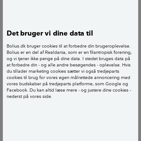
Min kæreste og jeg - ikke gift, men samboende i 2 år -
bor til leje i svigerfars ejerlejlighed. Min kæreste har
boet der i 4 år, og jeg i 2 år.
Det bruger vi dine data til
For et år tilbage købte vi en ejerlejlighed (vi ejer
Bolius.dk bruger cookies til at forbedre din brugeroplevelse.
Bolius er en del af Realdania, som er en filantropisk forening,
halvdelen hver), som vi agter at flytte ind i om måske
og vi tjener ikke penge på dine data. I stedet bruges data på
2 års tid, når økonomien holder til det. Da svigerfars
at forbedre din - og alle andre besøgendes - oplevelse. Hvis
lejlighed er steget en del i værdi, siden han købte
du tillader marketing cookies sætter vi også tredjeparts
den, ønsker han at sælge den til min kæreste til
cookies til brug for vores egen målrettede annoncering med
vores budskaber på tredjeparts platforme, som Google og
omkring den offentlige vurdering, så der ikke skal
Facebook. Du kan altid læse mere - og justere dine cookies -
betales skat af en eventuel avance. Dette ville i så fald
nederst på vores side.
ske via et gældsbrev.
Ideen er altså, at min kæreste kan overtage svigerfars
lejlighed, sælge den om 2 års tid skattefrit, og derpå
flytter vi så ind i vores egen lejlighed.