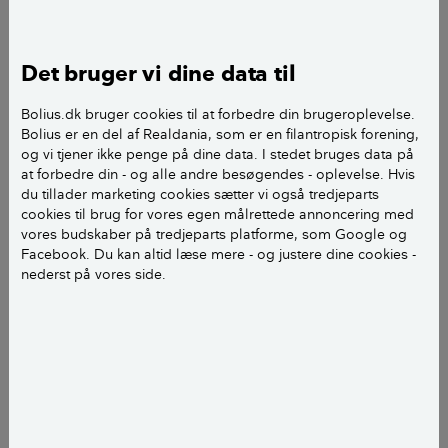
beboelsesarealet. I skriver, at man ikke behøver
byggetilladelse. Andre steder på nettet skriver de, at
Det bruger vi dine data til
man skal?
Bolius.dk bruger cookies til at forbedre din brugeroplevelse.
Mvh
Bolius er en del af Realdania, som er en filantropisk forening,
Ole N.
og vi tjener ikke penge på dine data. I stedet bruges data på
at forbedre din - og alle andre besøgendes - oplevelse. Hvis
du tillader marketing cookies sætter vi også tredjeparts
cookies til brug for vores egen målrettede annoncering med
vores budskaber på tredjeparts platforme, som Google og
Facebook. Du kan altid læse mere - og justere dine cookies -
Kære Ole N.
nederst på vores side.
Hvis du bor i et almindeligt enfamiliehus, kræver det
ikke hverken byggetilladelse eller anmeldelse at
ombygge et eksisterende eller etablere et nyt
badeværelse i et rum, der allerede er registreret som
boligareal. Men hvis et nyt badeværelses opføres
som tilbygning, i et uudnyttet loftrum eller i en