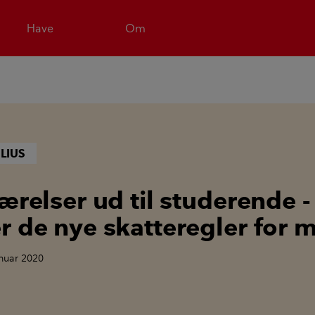
Have
Om
LIUS
værelser ud til studerende 
r de nye skatteregler for 
anuar 2020