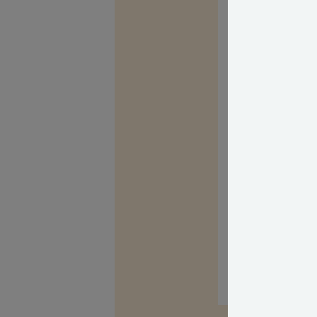
Reglen betyder, 
en sammenhæng
anvende reglern
I stedet skal in
hvor bundfradr
indberetter af 
bundfradraget ti
Du finder den j
Med venlig hils
Jørgen Munks
Boligøkonomisk