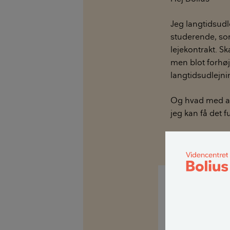
Jeg langtidsudle
studerende, som 
lejekontrakt. S
men blot forhøje
langtidsudlejni
Og hvad med all
jeg kan få det f
mvh Erik K
Hej Erik K