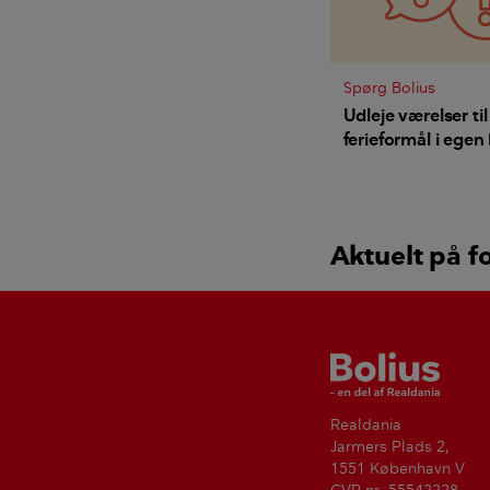
Spørg Bolius
Udleje værelser til
ferieformål i egen
Aktuelt på f
Bolius
Realdania
Jarmers Plads 2,
1551 København V
CVR-nr. 55542228