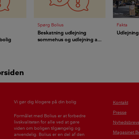
Spørg Bolius
Fakta
Beskatning udlejning
Udlejning
 bolig
sommehus og udlejning af
værelse - er der forskel?
orsiden
Vi gør dig klogere på din bolig
Kontakt
Presse
Formålet med Bolius er at forbedre
livskvaliteten for alle ved at gøre
Nyhedsbrev
viden om boligen tilgængelig og
Magasinet Bo
anvendelig. Bolius er en del af den