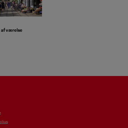
 af værelse
e
lius