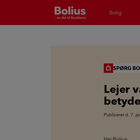
Bolig
SPØRG BO
Lejer 
betyde
Publiceret
d. 7. j
Hej Bolius