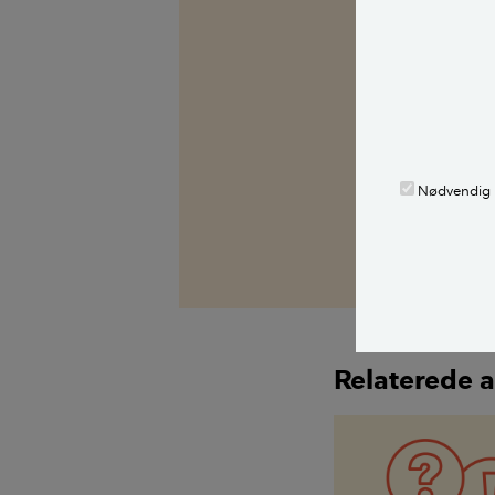
Kilder, h
Spørg Bolius: D
alle stille et 
fagekspert med
Nødvendig
Alle bidragsy
Jørgen Munks
Relaterede a