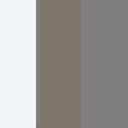
ejer værelser i
længere kan
rne i LL § 15 Q,
u, som
, falder
information.