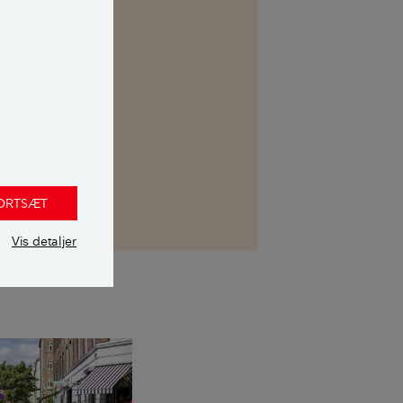
kasse. Her kan
 uvildig
FORTSÆT
Vis detaljer