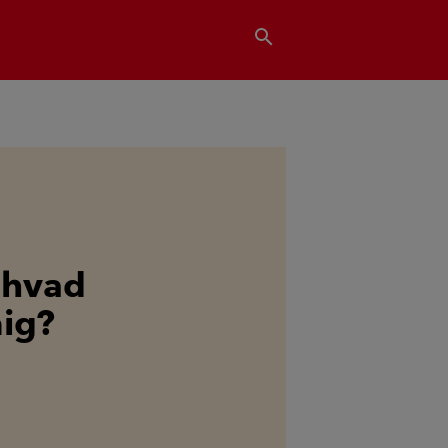
search
- hvad
mig?