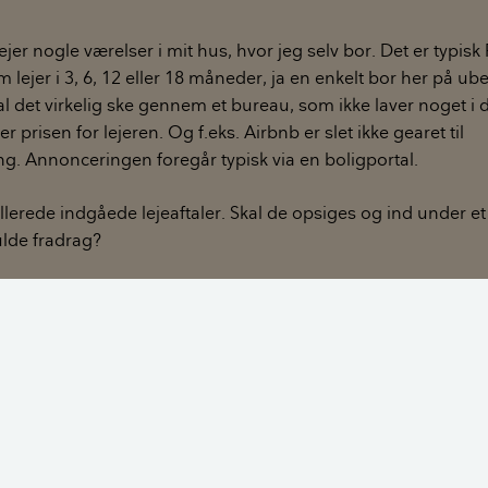
jer nogle værelser i mit hus, hvor jeg selv bor. Det er typis
lejer i 3, 6, 12 eller 18 måneder, ja en enkelt bor her på ub
kal det virkelig ske gennem et bureau, som ikke laver noget i
r prisen for lejeren. Og f.eks. Airbnb er slet ikke gearet til
ng. Annonceringen foregår typisk via en boligportal.
erede indgåede lejeaftaler. Skal de opsiges og ind under et 
ulde fradrag?