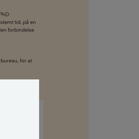
k PhD
estemt tid, på en
 den forbindelse
bureau, for at