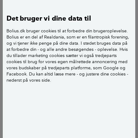
vinduer i loftet, som kan åbnes, og en dobbeltdør,
som kan åbnes ca. 1,5 m i bredde. Der er således
Det bruger vi dine data til
mulighed for en relativ stor udluftning.
Bolius.dk bruger cookies til at forbedre din brugeroplevelse.
Tanken var, at der skulle være gasgrill opstillet i
Bolius er en del af Realdania, som er en filantropisk forening,
og vi tjener ikke penge på dine data. I stedet bruges data på
udekøkkenet. Jeg er dog blev meget i tvivl om,
at forbedre din - og alle andre besøgendes - oplevelse. Hvis
hvorvidt det er sundhedsmæssigt sikkert at gøre
du tillader marketing cookies sætter vi også tredjeparts
i forhold til kulilte ophobning. Hvad tænker I?
cookies til brug for vores egen målrettede annoncering med
vores budskaber på tredjeparts platforme, som Google og
Facebook. Du kan altid læse mere - og justere dine cookies -
Mvh Jeppe
nederst på vores side.
Hej Jeppe
Nej - gasgrill må ikke være i et åbent
drivhus/orangeri. Heller ikke under overdækninger