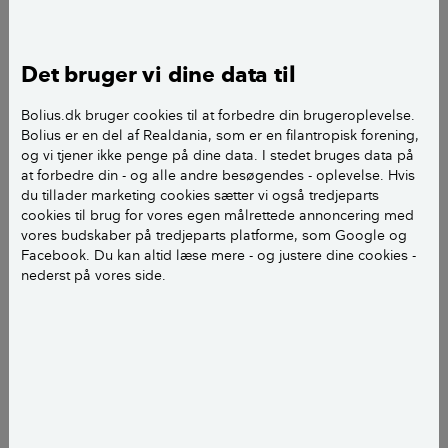
Det bruger vi dine data til
Bolius.dk bruger cookies til at forbedre din brugeroplevelse.
Bolius er en del af Realdania, som er en filantropisk forening,
og vi tjener ikke penge på dine data. I stedet bruges data på
at forbedre din - og alle andre besøgendes - oplevelse. Hvis
du tillader marketing cookies sætter vi også tredjeparts
cookies til brug for vores egen målrettede annoncering med
vores budskaber på tredjeparts platforme, som Google og
Facebook. Du kan altid læse mere - og justere dine cookies -
nederst på vores side.
Du bør ikke fjerne det ene ben på et trebenet stik. Men der er andre
muligheder, hvis du vil lave det om til et tobenet stik. Foto: Kim
Gregersen
Det korte svar er: Nej – du må ikke skære det ene ben
af dit 3-benede stik, så det bliver 2-benet. Det er