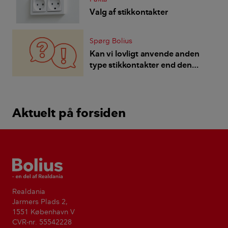
Valg af stikkontakter
Spørg Bolius
Kan vi lovligt anvende anden
type stikkontakter end den
almindelig danske?
Aktuelt på forsiden
Bolius
Realdania
Jarmers Plads 2,
1551 København V
CVR-nr. 55542228