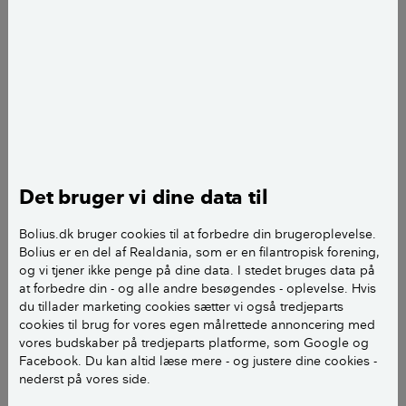
Vi har en gammel stråtækt gård fra 1729 på Samsø
og vil gerne lægge gårdspladsens piksten om og
gerne lægge piksten langs muren/bygningen. Vi har
stråtag og dermed ikke tagrende, vil piksten være
drænende nok?
Ude på gårdspladsen kan vi nemlig godt opleve
vandpytter, men sikkert fordi jorden er kompakt og
har lagt der evig.
Det bruger vi dine data til
Når vi lægger pikstenene om, skal vi dræne på
Bolius.dk bruger cookies til at forbedre din brugeroplevelse.
Bolius er en del af Realdania, som er en filantropisk forening,
gårdspladsen. Har I nogle gode råd og links til os?
og vi tjener ikke penge på dine data. I stedet bruges data på
at forbedre din - og alle andre besøgendes - oplevelse. Hvis
Anita L
du tillader marketing cookies sætter vi også tredjeparts
cookies til brug for vores egen målrettede annoncering med
vores budskaber på tredjeparts platforme, som Google og
Facebook. Du kan altid læse mere - og justere dine cookies -
nederst på vores side.