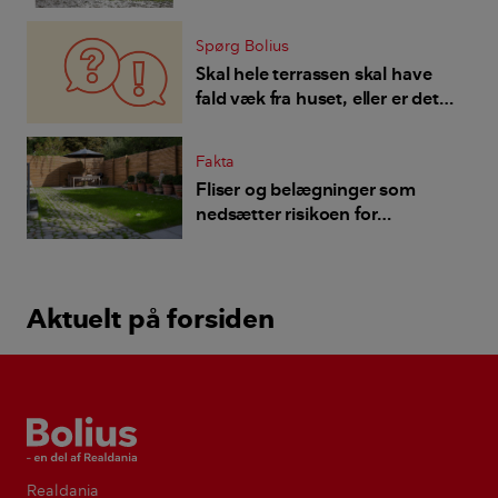
Spørg Bolius
Skal hele terrassen skal have
fald væk fra huset, eller er det
tilstrækkeligt med den
nærmeste meter?
Fakta
Fliser og belægninger som
nedsætter risikoen for
oversvømmelse
Aktuelt på forsiden
Bolius
Realdania