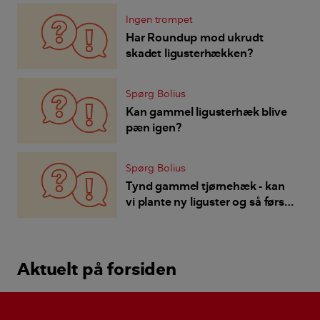
Ingen trompet
Har Roundup mod ukrudt
skadet ligusterhækken?
Spørg Bolius
Kan gammel ligusterhæk blive
pæn igen?
Spørg Bolius
Tynd gammel tjørnehæk - kan
vi plante ny liguster og så først
fjerne den gamle hæk når den
nye er vokset tæt?
Aktuelt på forsiden