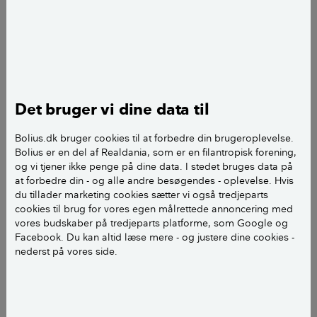
Hej Bolius
En 40 år gammel vildrosehæk i en villahave skal nu
fjernes til fordel for en ny ligusterhæk.
Det bruger vi dine data til
I den forbindelse frygter vi, at vi ikke får fjernet alle
rødderne fra vildrosehækken, som så over tid kan
Bolius.dk bruger cookies til at forbedre din brugeroplevelse.
”inficere” den nye ligusterhæk.
Bolius er en del af Realdania, som er en filantropisk forening,
og vi tjener ikke penge på dine data. I stedet bruges data på
at forbedre din - og alle andre besøgendes - oplevelse. Hvis
Bør jorden udskiftes i en dybde og en bredde, så vi er
du tillader marketing cookies sætter vi også tredjeparts
sikker på, at der ikke er nogen rodrester tilbage fra
cookies til brug for vores egen målrettede annoncering med
vildrosehækken – eller kan jorden behandles med
vores budskaber på tredjeparts platforme, som Google og
Roundup før plantning af ny ligusterhæk ?
Facebook. Du kan altid læse mere - og justere dine cookies -
nederst på vores side.
Venlig hilsen Alex H