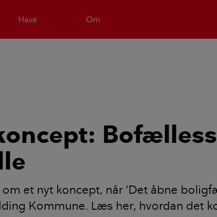
Have
Om
koncept: Bofælles
lle
e om et nyt koncept, når 'Det åbne boligf
olding Kommune. Læs her, hvordan det k