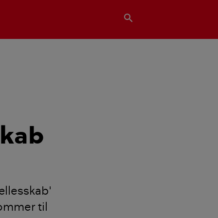
search
skab
ællesskab'
ommer til