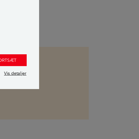
s meget til det
k.
FORTSÆT
dholdet er
Vis detaljer