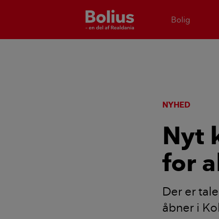
Bolig
NYHED
Nyt 
for a
Der er tal
åbner i K