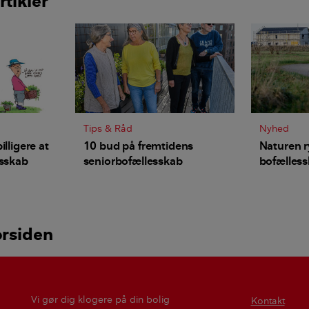
rtikler
Tips & Råd
Nyhed
illigere at
10 bud på fremtidens
Naturen r
esskab
seniorbofællesskab
bofælles
orsiden
Vi gør dig klogere på din bolig
Kontakt