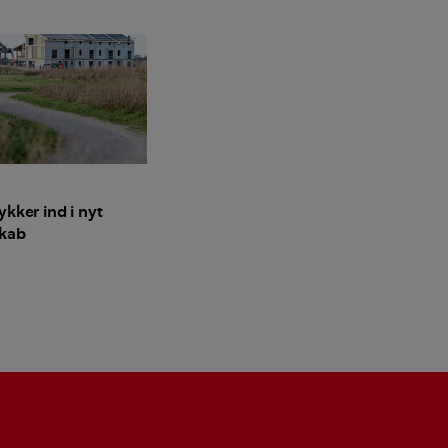
ykker ind i nyt
skab