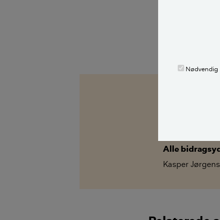
og tværs af gen
ambitiøse samar
LÆS OGSÅ:
Nødvendig
Kilder, h
Nyhed: Hold dig
uvildigt og by
Alle bidragsy
Kasper Jørgen