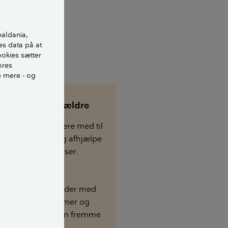
lgelig også på
rianne Kofoed,
ealdania,
es data på at
ookies sætter
ores
e mere - og
llesskaber for ældre
lesskaber kan være med til
ciale relationer og afhjælpe
viser undersøgelser.
indsats
'Rum og
r for ældre'
arbejder med
og forbedre boformer og
llesskaber, som kan fremme
ten i alderdommen.