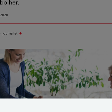
 bo her.
i 2020
n
journalist
add