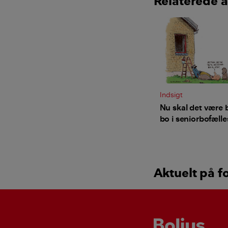
Relaterede a
Indsigt
Nu skal det være b
bo i seniorbofæll
Aktuelt på f
Bolius