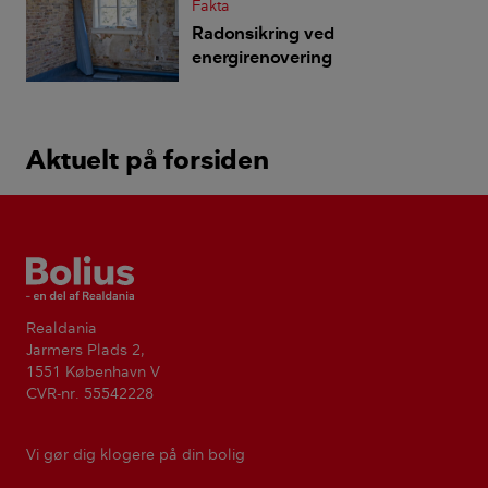
Fakta
Radonsikring ved
energirenovering
Aktuelt på forsiden
Bolius
Realdania
Jarmers Plads 2,
1551 København V
CVR-nr. 55542228
Vi gør dig klogere på din bolig