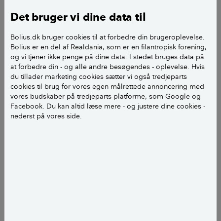
jeg er i gang med ombygning af en stald til bolig nr 2.
Det bruger vi dine data til
hvad siger reglerne om radon, da vi skal have
Bolius.dk bruger cookies til at forbedre din brugeroplevelse.
gulvvarme og gulvet skal brydes ned.
Bolius er en del af Realdania, som er en filantropisk forening,
og vi tjener ikke penge på dine data. I stedet bruges data på
vh Ole M
at forbedre din - og alle andre besøgendes - oplevelse. Hvis
du tillader marketing cookies sætter vi også tredjeparts
cookies til brug for vores egen målrettede annoncering med
vores budskaber på tredjeparts platforme, som Google og
Facebook. Du kan altid læse mere - og justere dine cookies -
nederst på vores side.
Hej Ole M
Reglerne for nybyg er at niveauet ikke må overstige
100 Bq/m3. Ved bygninger fra før 2010 er det en
anbefaling at der bør være et niveau under de 100
Bq/m3.
Når man går i gang med at lave så stor en