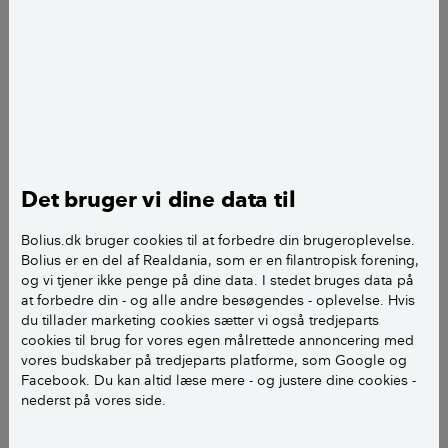
Min mand og jeg har købt et hus fra 1962 og i den
forbindelse skal vi i gang med et mindre
renoveringsprojekt. Eksempelvis bryder vi det gamle
terrændæk op for at isolere og etablere gulvvarme
(vandbårent). Vi har fået et tilbud fra en murer, hvoraf
det fremgår, at der vil blive isoleret med 400 mm
Sundolitt plader og herefter vil der blive støbt et
Det bruger vi dine data til
betonlag på 100 mm. Vi havde forestillet os, at der
Bolius.dk bruger cookies til at forbedre din brugeroplevelse.
også skulle udlægges et lag leca letklinker under den
Bolius er en del af Realdania, som er en filantropisk forening,
trykfaste isolering, men er det overhovedet
og vi tjener ikke penge på dine data. I stedet bruges data på
nødvendigt, siden mureren ikke selv foreslår det?
at forbedre din - og alle andre besøgendes - oplevelse. Hvis
du tillader marketing cookies sætter vi også tredjeparts
cookies til brug for vores egen målrettede annoncering med
Når det nye terrændæk er etableret ønsker vi at
vores budskaber på tredjeparts platforme, som Google og
lægge et trægulv, der skal fuldlimes til undergulvet.
Facebook. Du kan altid læse mere - og justere dine cookies -
Nu er vi i tvivl, hvad vi skal gøre med hensyn til
nederst på vores side.
fugtspærre. Hos gulvleverandøren kan vi se, at vi skal
vælge en bestemt spartel til parketlimen alt