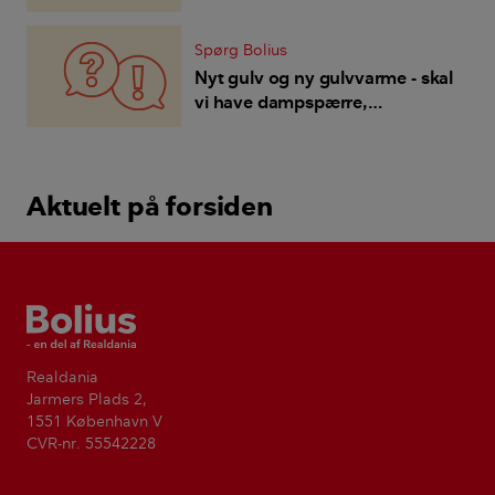
gulvvarme?
Spørg Bolius
Nyt gulv og ny gulvvarme - skal
vi have dampspærre,
fugtspærre eller?
Aktuelt på forsiden
Bolius
Realdania
Jarmers Plads 2,
1551 København V
CVR-nr. 55542228