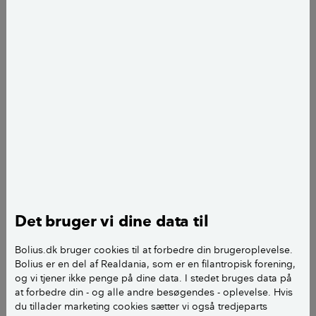
Først. Tak for en super god hjemmeside, og altid
gode råd.!
Jeg er i gang med at renovere mit hus, og har i den
forbindelse en ydervæg, som har en stor lodret revne
på indersiden. Jeg tænker, da der også er
savsmuldstapet som skal erstattes med glasvæv samt
stor afstand fra gulv til væg... at sætte gips plader op
på hele vægen. Men hvad med varme/kulde, og fugt
der kan gå hen og blive til skimmelsvamp?
Det bruger vi dine data til
Og findes der måske en isolerende gips plade?
Bolius.dk bruger cookies til at forbedre din brugeroplevelse.
Jeg har vedhæftet et par billeder fra rummet.
Bolius er en del af Realdania, som er en filantropisk forening,
og vi tjener ikke penge på dine data. I stedet bruges data på
at forbedre din - og alle andre besøgendes - oplevelse. Hvis
Venlig hilsen
du tillader marketing cookies sætter vi også tredjeparts