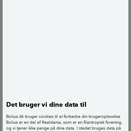
CO2e
ved at reparere
køkkenmaskinen fremfor at købe en
ny.
Er du i
tvivl
, om du kan reparere?
Brug 10 minutter
på at gøre et forsøg.
Den største udfordring kan være at
identificere
problemet
. Men ofte er det de samme 3-5 fejl,
der rammer et apparat, så hvis du overvinder
den mentale barriere, kan du nogle gange finde
problemet på 10 minutter.
Det bruger vi dine data til
Mange problemer er mulige at løse med
få
stykker værktøj
– også selvom du ikke før har
Bolius.dk bruger cookies til at forbedre din brugeroplevelse.
repareret noget selv.
Bolius er en del af Realdania, som er en filantropisk forening,
og vi tjener ikke penge på dine data. I stedet bruges data på