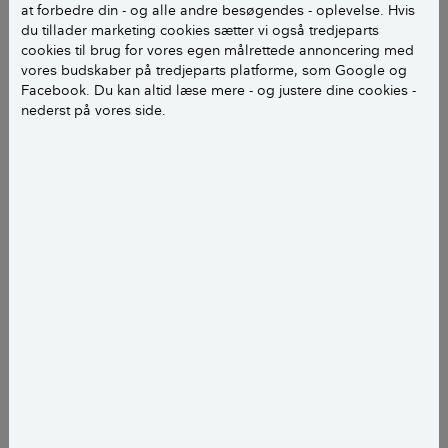
Du ødelægger ikke maskinen mere,
hvis du kun
at forbedre din - og alle andre besøgendes - oplevelse. Hvis
adskiller de dele, der kan adskilles. Husk at tage
du tillader marketing cookies sætter vi også tredjeparts
billeder undervejs, så du kan samle igen. Du har
cookies til brug for vores egen målrettede annoncering med
vores budskaber på tredjeparts platforme, som Google og
altså kun noget at vinde ved at gøre et forsøg
Facebook. Du kan altid læse mere - og justere dine cookies -
med reparationen, da apparatet allerede er i
nederst på vores side.
stykker.
Sådan kommer du i gang med at
løse problemet
3 typiske reparationer
Find guides til at reparere selv
Undgå skader
3 typiske reparationer
Rengøring eller udskiftning af afbryder og
reguleringsknapper.