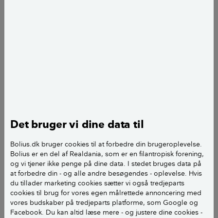
Bryggers-eksempel 2 fra Ikea.
Hylderne er sat op på skinner, hvilket er en fordel, så du kan justere
hylderne alt efter dit pladsbehov.
Mange drømmer om den store kælder, hvor der er
Det bruger vi dine data til
plads til et værksted, hvor du kan save, bore og male.
Men har du ikke en kælder, kan du i stedet skabe et
Bolius.dk bruger cookies til at forbedre din brugeroplevelse.
Bolius er en del af Realdania, som er en filantropisk forening,
lille værksted i dit bryggers eller andre steder i huset
og vi tjener ikke penge på dine data. I stedet bruges data på
ved brug af lidt fantasi og gode løsninger.
at forbedre din - og alle andre besøgendes - oplevelse. Hvis
du tillader marketing cookies sætter vi også tredjeparts
Der er flere muligheder for at få et værksted i dit hus,
cookies til brug for vores egen målrettede annoncering med
vores budskaber på tredjeparts platforme, som Google og
selv om pladsen er knap.
Facebook. Du kan altid læse mere - og justere dine cookies -