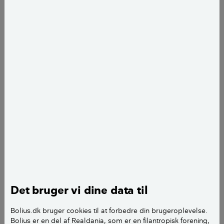
ved at sikre god ventilation, stoppe
fugtindtrængning, opvarme
rummet og behandle træ med
godkendte træbeskyttelsesmidler.
SE MERE
add
Hvad er borebiller?
Det bruger vi dine data til
Bolius.dk bruger cookies til at forbedre din brugeroplevelse.
Bolius er en del af Realdania, som er en filantropisk forening,