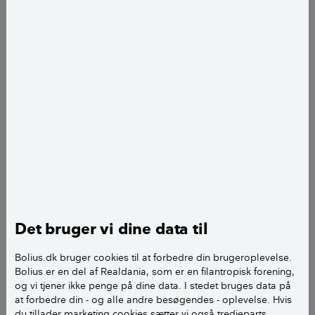
af bladflige omdannet til fangstblærer, der udvikler
undertryk; så dyrene suges ind gennem en klap og
fanges i fælden.
I Danmark gror disse vildtvoksende arter:
Rundbladet Soldug
Almindelig Blærerod
Langbladet Soldug
Vibefedt
Almindelig Blærerod
Det bruger vi dine data til
Slank Blærerod
Bolius.dk bruger cookies til at forbedre din brugeroplevelse.
Bolius er en del af Realdania, som er en filantropisk forening,
Storlæbet Blærerod
og vi tjener ikke penge på dine data. I stedet bruges data på
at forbedre din - og alle andre besøgendes - oplevelse. Hvis
Kortsporet Blærerod
du tillader marketing cookies sætter vi også tredjeparts