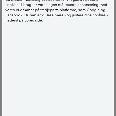
cookies til brug for vores egen målrettede annoncering med
Liden Blærerod.
vores budskaber på tredjeparts platforme, som Google og
Facebook. Du kan altid læse mere - og justere dine cookies -
nederst på vores side.
Kan jeg dyrke kødædende planter
indenfor?
Ja, du kan godt dyrke en række arter som
potteplanter, fx fluefanger, fluetrompet og
kandebærer.
Hvordan passer jeg kødædende
planter?
Biolog i Haveselskabet, Gusta Clasen, giver her gode
råd om, hvordan du bedst placerer, passer og fodrer
de 4 arter af kødædende planter, der er lettest at få
succes med. De kan typisk stå i vindueskarmen eller i