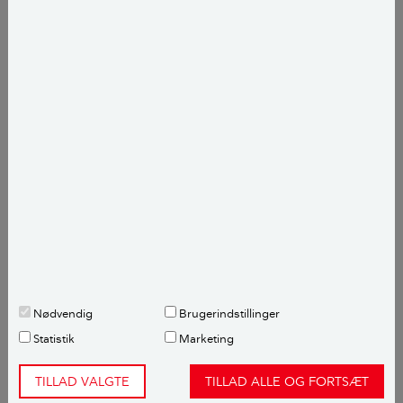
Fodring
Fodr’ kandebæreren med levende eller tørrede
insekter.
Stik insektet ned i ’kanden’.
LÆS OGSÅ:
Sådan vælger du træer og buske til
den nemme have
Nødvendig
Brugerindstillinger
Statistik
Marketing
TILLAD VALGTE
TILLAD ALLE OG FORTSÆT