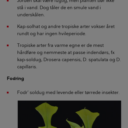
Jorden skal være fugtig, men planten bør ikke
stå i vand. Dog tåler de en smule vand i
underskålen.
Kap-solhat og andre tropiske arter vokser året
rundt og har ingen hvileperiode.
Tropiske arter fra varme egne er de mest
hårdføre og nemmeste at passe indendørs, fx
kap-soldug, Drosera capensis, D. spatulata og D.
capillaris.
Fodring
Fodr’ soldug med levende eller tørrede insekter.