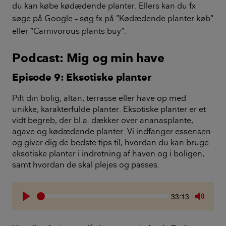
du kan købe kødædende planter. Ellers kan du fx
søge på Google – søg fx på ”Kødædende planter køb”
eller ”Carnivorous plants buy”.
Podcast: Mig og min have
Episode 9: Eksotiske planter
Pift din bolig, altan, terrasse eller have op med
unikke, karakterfulde planter. Eksotiske planter er et
vidt begreb, der bl.a. dækker over ananasplante,
agave og kødædende planter. Vi indfanger essensen
og giver dig de bedste tips til, hvordan du kan bruge
eksotiske planter i indretning af haven og i boligen,
samt hvordan de skal plejes og passes.
Seek
Current
33:13
time
Play
Toggle
Mute