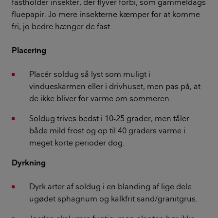
fastholder insekter, der flyver forbi, som gammeldags
fluepapir. Jo mere insekterne kæmper for at komme
fri, jo bedre hænger de fast.
Placering
Placér soldug så lyst som muligt i
vindueskarmen eller i drivhuset, men pas på, at
de ikke bliver for varme om sommeren.
Soldug trives bedst i 10-25 grader, men tåler
både mild frost og op til 40 graders varme i
meget korte perioder dog.
Dyrkning
Dyrk arter af soldug i en blanding af lige dele
ugødet sphagnum og kalkfrit sand/granitgrus.