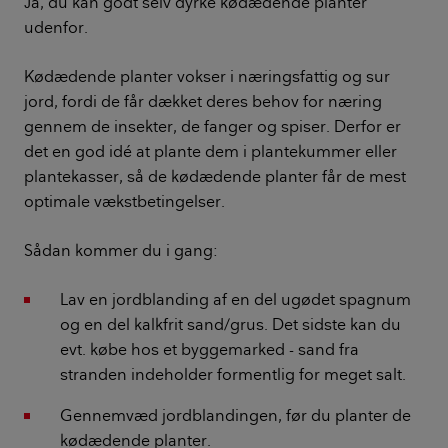
Ja, du kan godt selv dyrke kødædende planter
udenfor.
Kødædende planter vokser i næringsfattig og sur
jord, fordi de får dækket deres behov for næring
gennem de insekter, de fanger og spiser. Derfor er
det en god idé at plante dem i plantekummer eller
plantekasser, så de kødædende planter får de mest
optimale vækstbetingelser.
Sådan kommer du i gang:
Lav en jordblanding af en del ugødet spagnum
og en del kalkfrit sand/grus. Det sidste kan du
evt. købe hos et byggemarked - sand fra
stranden indeholder formentlig for meget salt.
Gennemvæd jordblandingen, før du planter de
kødædende planter.