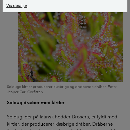
Vis detaljer
Soldugs kirtler producerer klæbrige og dræbende dråber. Foto:
Jesper Carl Corfitzen.
Soldug dræber med kirtler
Soldug, der på latinsk hedder Drosera, er fyldt med
kirtler, der producerer klæbrige dråber. Dråberne