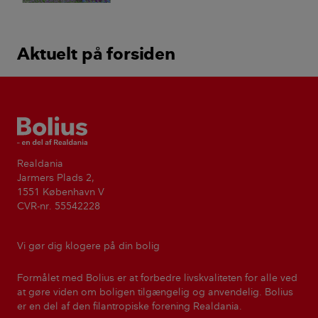
Aktuelt på forsiden
Bolius
Realdania
Jarmers Plads 2,
1551 København V
CVR-nr. 55542228
Vi gør dig klogere på din bolig
Formålet med Bolius er at forbedre livskvaliteten for alle ved
at gøre viden om boligen tilgængelig og anvendelig. Bolius
er en del af den filantropiske forening Realdania.