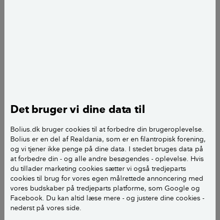
storblomstrede bellis kan tåle en hel del kulde
og kan klare sig udendørs i krukker fra marts,
hvor de kan pynte sammen med forårsløgene.
LÆS OGSÅ:
Sådan vander du haven
Hvordan udvælger du gode
Det bruger vi dine data til
planter på planteskolen?
Bolius.dk bruger cookies til at forbedre din brugeroplevelse.
Hvis du vil være sikker på at få gode planter på
Bolius er en del af Realdania, som er en filantropisk forening,
og vi tjener ikke penge på dine data. I stedet bruges data på
planteskolen, skal du vælge planter, som opfylder
at forbedre din - og alle andre besøgendes - oplevelse. Hvis
disse kriterier:
du tillader marketing cookies sætter vi også tredjeparts
cookies til brug for vores egen målrettede annoncering med
vores budskaber på tredjeparts platforme, som Google og
Facebook. Du kan altid læse mere - og justere dine cookies -
nederst på vores side.