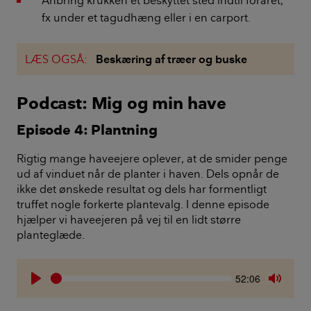
Anbring krukken et beskyttet sted indtil foråret,
fx under et tagudhæng eller i en carport.
LÆS OGSÅ:
Beskæring af træer og buske
Podcast: Mig og min have
Episode 4: Plantning
Rigtig mange haveejere oplever, at de smider penge
ud af vinduet når de planter i haven. Dels opnår de
ikke det ønskede resultat og dels har formentligt
truffet nogle forkerte plantevalg. I denne episode
hjælper vi haveejeren på vej til en lidt større
planteglæde.
Seek
Current
52:06
time
Play
Toggle
Mute