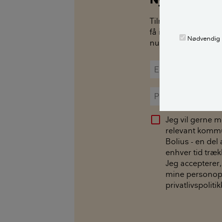
Tilmeld dig vores 
få inspiration og ko
Nødvendig
nu.
Jeg vil gerne 
relevant kommu
Bolius - en del 
enhver tid træk
Jeg accepterer,
mine personopl
privatlivspolit