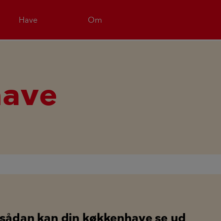
Have
Om
ave
- sådan kan din køkkenhave se ud