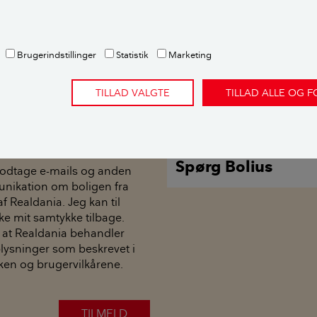
nyhedsbrev om haven - og
nkrete råd til haven netop
Brugerindstillinger
Statistik
Marketing
TILLAD VALGTE
TILLAD ALLE OG 
Tema
Spørg Bolius
modtage e-mails og anden
nikation om boligen fra
af Realdania. Jeg kan til
ke mit samtykke tilbage.
 at Realdania behandler
ysninger som beskrevet i
ikken og brugervilkårene.
TILMELD