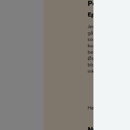
Podcast: Mi
Episode 7: Kø
Jesper besøger Andr
går på at få plads 
sommerblomster elle
kvadratmeter der st
besøger byhaven Øs
Østerbro. Her fortæ
blomster til jordbæ
inkluderer høns og 
Play
Hør alle afsnit samt
Nyhedsbrev