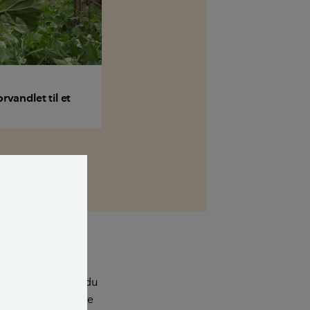
rvandlet til et
ke grøntsager kan du
n på din køkkenhave