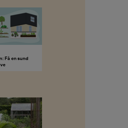
on: Få en sund
ave