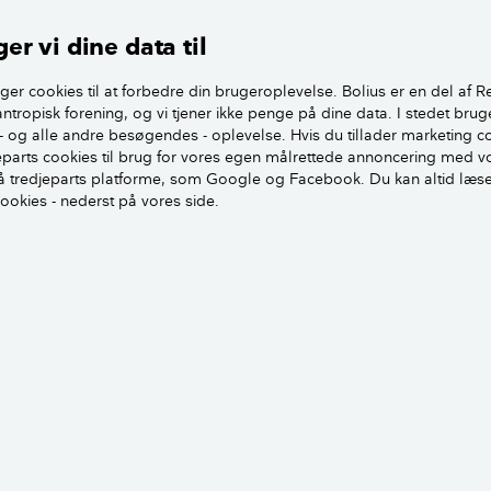
er vi dine data til
ægger du en køkkenhave
ger cookies til at forbedre din brugeroplevelse. Bolius er en del af R
antropisk forening, og vi tjener ikke penge på dine data. I stedet brug
- og alle andre besøgendes - oplevelse. Hvis du tillader marketing c
jeparts cookies til brug for vores egen målrettede annoncering med v
 tredjeparts platforme, som Google og Facebook. Du kan altid læs
cookies - nederst på vores side.
Tips & Råd
r til køkkenhaven
5 sunde grøntsager til kø