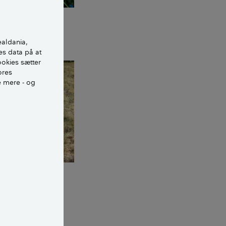
ealdania,
es data på at
ookies sætter
ores
e mere - og
kkenhaven