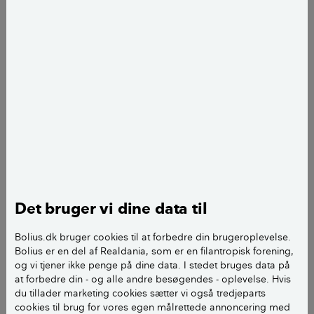
Mikkel Andersen
journalist
add
Det bruger vi dine data til
Bolius.dk bruger cookies til at forbedre din brugeroplevelse.
Bolius er en del af Realdania, som er en filantropisk forening,
Hvad betyder at skære i smig?
og vi tjener ikke penge på dine data. I stedet bruges data på
at forbedre din - og alle andre besøgendes - oplevelse. Hvis
du tillader marketing cookies sætter vi også tredjeparts
Smig er en ikke-retvinklet samling mellem to
cookies til brug for vores egen målrettede annoncering med
kanter eller flader. Så når du skærer eller saver i