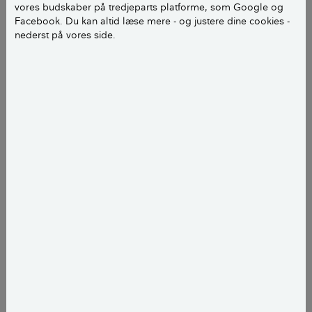
vores budskaber på tredjeparts platforme, som Google og
smig, betyder det, at du skærer fx to brædder
Facebook. Du kan altid læse mere - og justere dine cookies -
eller lister til, så de kan mødes i en spids eller
nederst på vores side.
stump vinkel i et hjørne.
Det kan fx være et hegns overliggere som her,
og det kan også være, når to loftlister i et
hjørne skal sættes sammen, eller hjørnerne i
en dørkarm.
Når du bygger et hegn, skal du også kunne samle
hegnets overliggere i hjørnerne. Det kræver en smule
fingersnilde, hvis ikke hjørnet er i en lige vinkel.
I videoen skal hegnets to overliggere samles i en
vinkel. Men da begge dele af hegnet følger skellet
mellem to grunde, er vinklen ikke 90 grader.