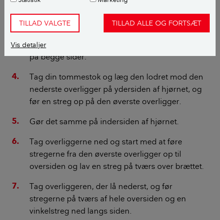
2 et par cm ud over hjørnet.
TILLAD VALGTE
TILLAD ALLE OG FORTSÆT
Tag din blyant og markér en streg på den
nederste overligger langs den øverste overligger
Vis detaljer
på begge sider.
Tag din tommestok og læg den lodret mod den
nederste overligger på ydersiden af hjørnet, og
før en streg op på den øverste overligger.
Gør det samme på indersiden af hjørnet.
Tag overliggerne ned og start med at føre
stregerne fra den øverste overligger op til
oversiden og lav en streg på tværs over brættet.
Tag overliggeren, der lå nederst, og før
stregerne på tværs af hele oversiden og en
vinkelstreg ned langs siden.