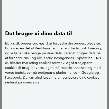
gøfuld af fejl. Det ligner at der mange steder er taget
en stor
kartoffelskræller og lige skrællet et lag af, sådan at
brættet
ikke er intakt. Leverandøren siger vi skal acceptere
Det bruger vi dine data til
dette og ikke
tænke på op og ned side, altså om træet ligger så det
Bolius.dk bruger cookies til at forbedre din brugeroplevelse.
smiler
Bolius er en del af Realdania, som er en filantropisk forening,
eller ej. Vi vil gerne hane træet ligger rigtigt og mener
og vi tjener ikke penge på dine data. I stedet bruges data på
selvfølgelig at vi har købt hele brædder og vil derfor
at forbedre din - og alle andre besøgendes - oplevelse. Hvis
reklamere
du tillader marketing cookies sætter vi også tredjeparts
cookies til brug for vores egen målrettede annoncering med
over dette. Ligesom 5 fagfolk vi allerede har talt
vores budskaber på tredjeparts platforme, som Google og
med... hvad er
Facebook. Du kan altid læse mere - og justere dine cookies -
jeres erfaring? Mvh Mie
nederst på vores side.