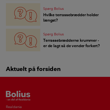
og rejst sig - skal vi acceptere
det?
Spørg Bolius
Hvilke terrassebrædder holder
længst?
Spørg Bolius
Terrassebrædderne krummer -
er de lagt så de vender forkert?
Aktuelt på forsiden
Bolius
Realdania