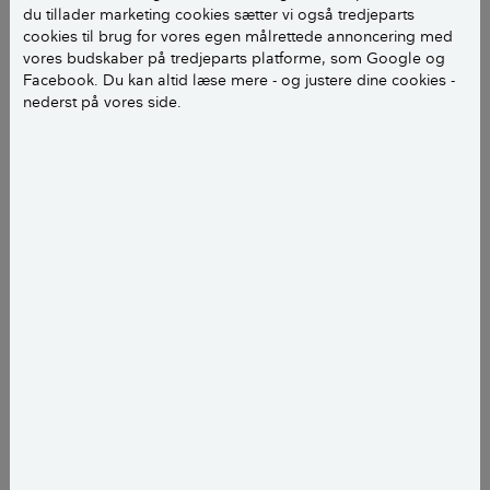
du tillader marketing cookies sætter vi også tredjeparts
cookies til brug for vores egen målrettede annoncering med
vores budskaber på tredjeparts platforme, som Google og
Facebook. Du kan altid læse mere - og justere dine cookies -
nederst på vores side.
Du kan fjerne støv fra tørrede blomster ved at bruge en hårtørrer.
En buket tørrede blomster kan holde i, hvad der kan
virke som evigheder. Men lige som alt andet i
hjemmet bliver de tørrede blomster støvede og
trænger til rengøring ind i mellem, hvis de skal holde
sig pæne.
Og det kan være en udfordring.