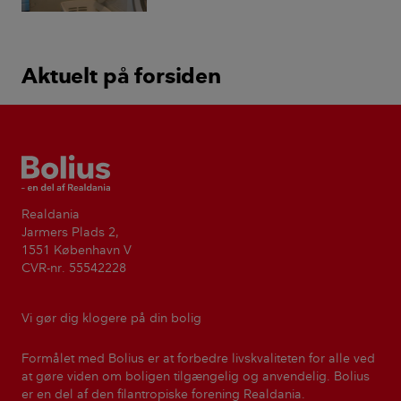
Aktuelt på forsiden
Bolius
Realdania
Jarmers Plads 2,
1551 København V
CVR-nr. 55542228
Vi gør dig klogere på din bolig
Formålet med Bolius er at forbedre livskvaliteten for alle ved
at gøre viden om boligen tilgængelig og anvendelig. Bolius
er en del af den filantropiske forening Realdania.