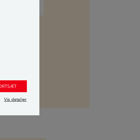
kasse. Her kan
 uvildig
FORTSÆT
Vis detaljer