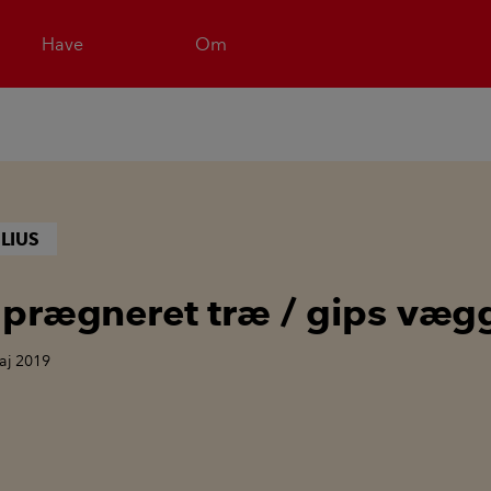
Have
Om
LIUS
prægneret træ / gips væg
aj 2019