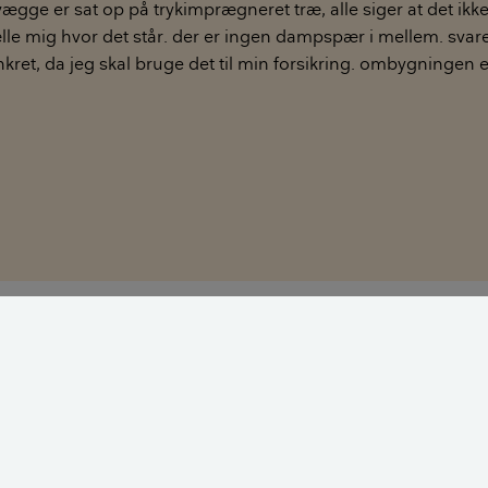
vægge er sat op på trykimprægneret træ, alle siger at det ikke
lle mig hvor det står. der er ingen dampspær i mellem. sva
ret, da jeg skal bruge det til min forsikring. ombygningen er
 spørgsmål! Og jeg har svært ved at finde noget konkret til d
rt på hvidt.
aft fat på flere kollegaer OG Teknologisk Institut. Og jeg op