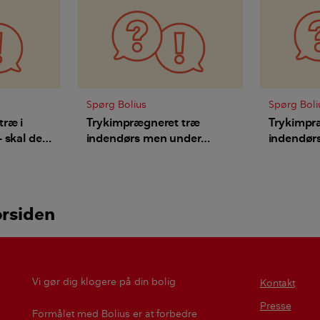
Spørg Bolius
Spørg Boli
træ i
Trykimprægneret træ
Trykimpr
 skal det
indendørs men under
indendørs 
ndgå
gulvbrædder - må man det?
orsiden
Vi gør dig klogere på din bolig
Kontakt
Presse
Formålet med Bolius er at forbedre