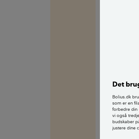
samme, alle sige
rigtigt.
I bygningsregle
"Bygninger skal
personer ophol
tilfredsstillend
Brugen af tryki
dage, men idag 
Det brug
revideres, da de
kan kontrollere
Bolius.dk bru
som er en fil
stadigvæk godt 
forbedre din 
vi også tred
Omvendt nævnes
budskaber på
Oplysningsråd, 
justere dine 
fugtpåvirkede k