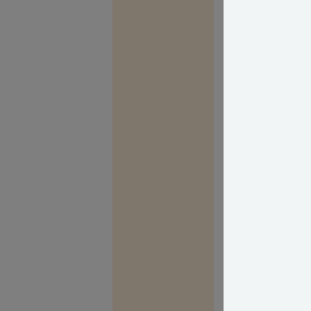
Så overfor din 
"seriøs" litter
det indendørs.
lidt an på hvil
fugtskader etc.
Overvej at hyre
noget som Boli
Jeg prøver lige 
Med venlig hils