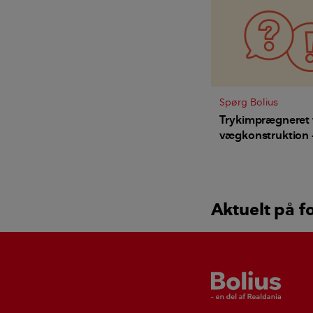
Spørg Bolius
Trykimprægneret 
vægkonstruktion -
udskiftes for at u
dårligt indeklima?
Aktuelt på f
Bolius