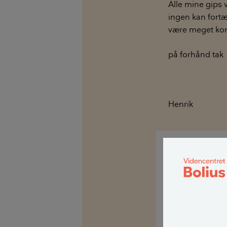
Alle mine gips 
ingen kan fortæ
være meget konk
på forhånd tak
Henrik
Kære Henrik
Det var et godt
hvor det står so
Jeg har endda h