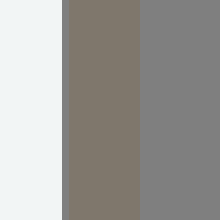
s der så meget
n IKKE bruger
n det kommer
 tidligere
 Det er bl.a.