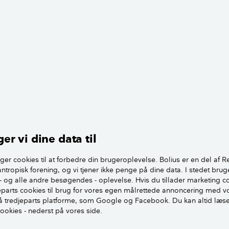
r det er ulovligt og "no go", men det er ikke rigtig defineret
mentet står der følgende:
 opføres, så der under den tilsigtede brug af bygningerne i 
der sig i længere tid, kan opretholdes et sundheds- og sik
e indeklima".
mprægneret træ har ry for at været meget giftige, og det var
benytter man sig ikke af nær så giftige kemikalier, så derfor
er vi dine data til
 idag ikke afgiver stoffer til omgivelserne. Problemet er dog
 dette, for hvis man har importeret udenlandsk imprægneret 
ger cookies til at forbedre din brugeroplevelse. Bolius er en del af R
antropisk forening, og vi tjener ikke penge på dine data. I stedet brug
være fyldt med arsen og andet skidt.
- og alle andre besøgendes - oplevelse. Hvis du tillader marketing c
jeparts cookies til brug for vores egen målrettede annoncering med v
 det flere steder, bl.a. hos miljøstyrelsen og Træbranchen
 tredjeparts platforme, som Google og Facebook. Du kan altid læs
at man i visse tilfælde gerne må bruge tryk. træ indvendigt -
cookies - nederst på vores side.
onstruktioner eller ved udbedring af rådskader mv.