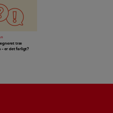
us
ægneret træ
– er det farligt?