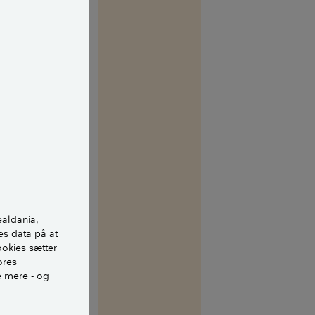
 nogle steder
de rum, hvor
kerhedsmæssigt
 de også i gamle
 bør det nok
, at man ikke
træ, så kan de
ealdania,
es data på at
ookies sætter
ores
s
e mere - og
 typisk ved