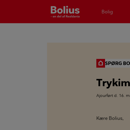
Bolig
SPØRG BO
Trykim
Ajourført
d. 16. m
Kære Bolius,