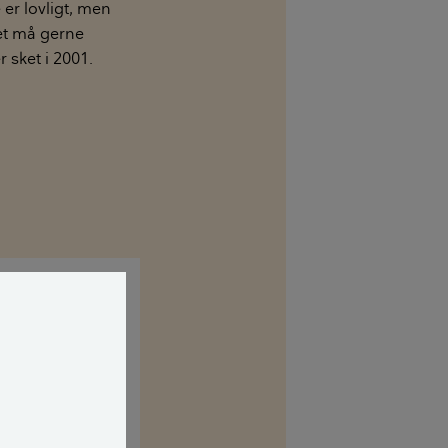
 er lovligt, men
ret må gerne
 sket i 2001.
ig desværre,
lever det