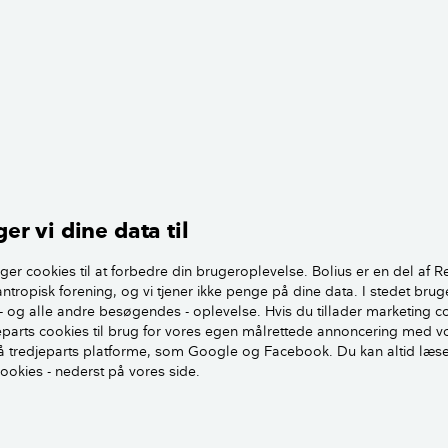
en
er vi dine data til
iver, så er jeres aflæste forbrug meget i det normale. Mens j
e ende.
ger cookies til at forbedre din brugeroplevelse. Bolius er en del af R
antropisk forening, og vi tjener ikke penge på dine data. I stedet brug
vis ikke sige, hvor det store spring er hos jer. Men kigger jeg
- og alle andre besøgendes - oplevelse. Hvis du tillader marketing c
jeparts cookies til brug for vores egen målrettede annoncering med v
på antallet af gange, jeg har haft tændt for vandhanen i køkk
 tredjeparts platforme, som Google og Facebook. Du kan altid læs
ettet, så er det faktisk ret meget. Madlavning, håndvask, et g
cookies - nederst på vores side.
 være koldt først), det løber hurtigt op.
el om hvad en gennemsnitsfamilie bruger, og her er der også 