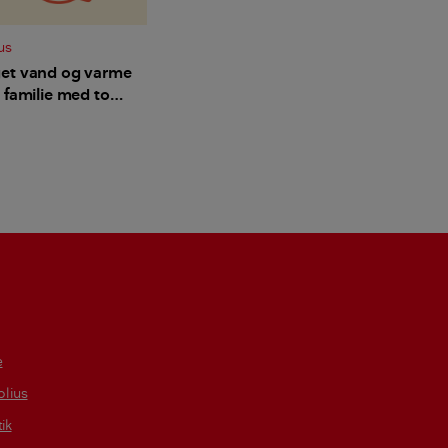
us
et vand og varme
 familie med to
hold til en enlig
børn?
e
lius
tik