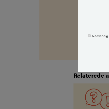
Kilder, h
Spørg Bolius: D
alle stille et 
fagekspert med
Nødvendig
Alle bidragsy
Tue Patursson
,
Relaterede a