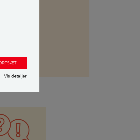
kasse. Her kan
 uvildig
FORTSÆT
Vis detaljer