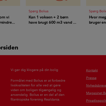
Spørg Bolius
Spørg Boli
 om vi
Kan 1 voksen + 2 børn
Hvor meg
 mindre
have brugt 600 m3 vand på
bruger en
end en
et år?
børn i for
ie?
med dele
orsiden
Vi gør dig klogere på din bolig
Kontakt
Presse
Formålet med Bolius er at forbedre
livskvaliteten for alle ved at gøre
Nyhedsbrev
viden om boligen tilgængelig og
Magasinet Bo
anvendelig. Bolius er en del af den
filantropiske forening Realdania.
Privatlivspoli