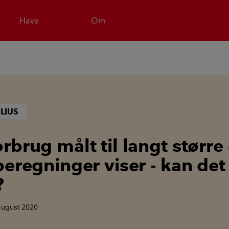
Have
Om
LIUS
rbrug målt til langt større
beregninger viser - kan de
?
 august 2020