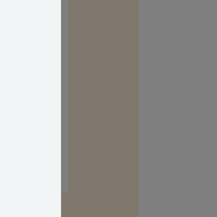
jeres
r slukket og
n vvs'er, da det
il gengæld give