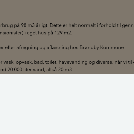
rbrug på 98 m3 årligt. Dette er helt normalt i forhold til genn
nsionister) i eget hus på 129 m2.
er efter afregning og aflæsning hos Brøndby Kommune.
r vask, opvask, bad, toilet, havevanding og diverse, når vi til 
nd 20.000 liter vand, altså 20 m3.
fferencen fra?
tter, der løber, utætte rør (det ville vi have set).
 at optællingerne er foretaget dels på vandmåler dels på mas
rbrug.