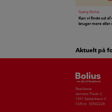
Spørg Bolius
Kan vi finde ud af
bruger mere eller
vand og varme - 
gennemsnitsfamil
Aktuelt på f
Bolius
Realdania
Jarmers Plads 2,
1551 København V
CVR-nr. 55542228