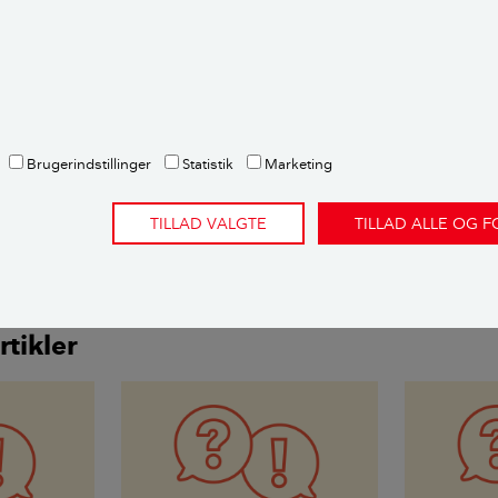
envisninger og metode
ette er et brevkassesvar fra Videncentret Bolius’ gratis brev
spørgsmål om deres bolig. Emnet undersøges og besvares af en
 ekspertise på netop det emne.
Spørg Bolius her.
Brugerindstillinger
Statistik
Marketing
dere:
fagekspert
TILLAD VALGTE
TILLAD ALLE OG 
rtikler