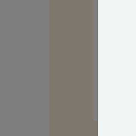
vandet typisk b
optælling:
Så m
Skal I være helt
kigge på vandmål
så kunne tyde p
nogle grimme o
Med venlig hils