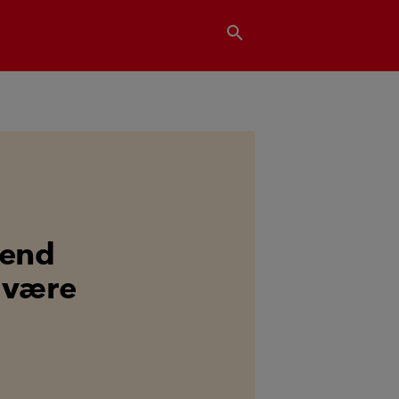
search
 end
t være