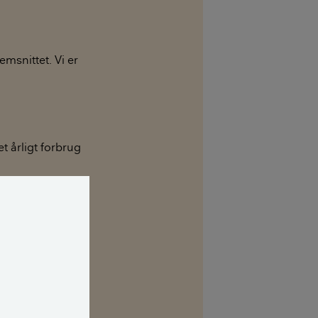
emsnittet. Vi er
et årligt forbrug
kinernes