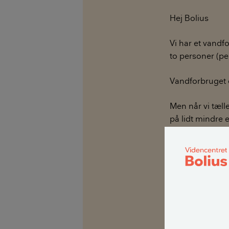
Hej Bolius
Vi har et vandfo
to personer (pe
Vandforbruget 
Men når vi tælle
på lidt mindre e
Hvor kommer di
Vi har ikke toile
Det skal siges,
angivelse af fo