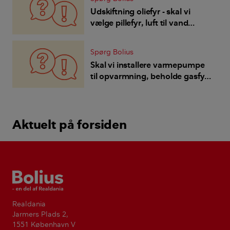
Udskiftning oliefyr - skal vi
vælge pillefyr, luft til vand
varmepumpe eller jordvarme?
Spørg Bolius
Skal vi installere varmepumpe
til opvarmning, beholde gasfyr
til det varme vand - og hvordan
med elafgifter?
Aktuelt på forsiden
Bolius
Realdania
Jarmers Plads 2,
1551 København V