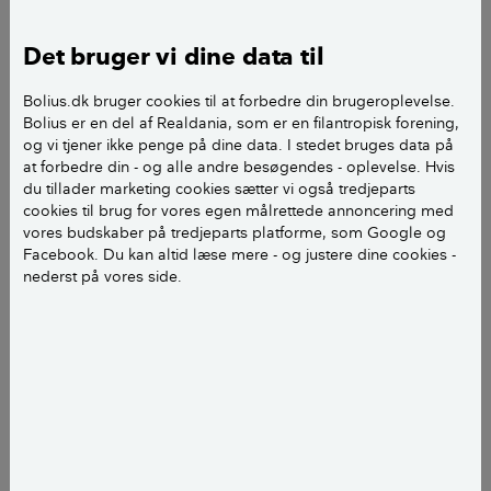
Vi bor i en lille landsby med 7 villaer. Vi er 4 villaer der
fyrer med træpiller, 2 villaer der fyrer med olie og 1
Det bruger vi dine data til
villa der har solfanger og varmepumpe luft til vand. Vi
har 174 kvdr. m villa 2 etager. Bygget i 1908. 1. salen
Bolius.dk bruger cookies til at forbedre din brugeroplevelse.
isoleret med 20 cm glasuld, stueetagen
Bolius er en del af Realdania, som er en filantropisk forening,
helmursisoleret vinduerne er fra 1984, og er begyndt
og vi tjener ikke penge på dine data. I stedet bruges data på
at forbedre din - og alle andre besøgendes - oplevelse. Hvis
at skifte dem, når vi har råd.
du tillader marketing cookies sætter vi også tredjeparts
Vi har et træpillefyr til opvarmning, samt elvarme i
cookies til brug for vores egen målrettede annoncering med
gulvet i badeværelse og gang. Samt brændeovn i
vores budskaber på tredjeparts platforme, som Google og
stueetagen og på 1. salen. Fjernvarmeledning ligger
Facebook. Du kan altid læse mere - og justere dine cookies -
nederst på vores side.
ca 200 m fra hvor vi bor. Der skal bygges 129
rækkehuse tæt ved os; som nok skal have fjernvarme.
Når de er bygget (skulle være færdige i 2024) så
rykker fjernvarmen tættere på.
Vi vil helst vente på fjernvarmen da den er billig her i
byen (halmværk), En varmepumpe luft til vand koster
ca. kr.140.000; men den er jo også dyr i drift.
Skal jeg købe en varme pumpe eller skal jeg vente på