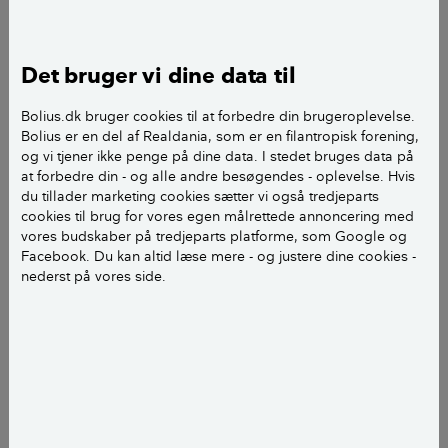
udluftningskanalerne" i mange af huset vinduer skal
være åbne eller lukkede. Mit udgangspunkt er, at der
ikke skal "fyres for fuglene" altså skal kanalerne være
Det bruger vi dine data til
lukkede, hvis det er så koldt, at der pumpes varme ud
til et rum. Udluftning i et hus med gulvvarme sker 30
Bolius.dk bruger cookies til at forbedre din brugeroplevelse.
minutter hver dag med godt gennemtræk. Min kone
Bolius er en del af Realdania, som er en filantropisk forening,
og vi tjener ikke penge på dine data. I stedet bruges data på
mener derimod at kanalerne skal være åbne hele
at forbedre din - og alle andre besøgendes - oplevelse. Hvis
tiden, da det ellers bliver fugtigt og begynder at lugte.
du tillader marketing cookies sætter vi også tredjeparts
Kan i hjælpe os?
cookies til brug for vores egen målrettede annoncering med
vores budskaber på tredjeparts platforme, som Google og
Facebook. Du kan altid læse mere - og justere dine cookies -
nederst på vores side.
Den bedste form for udluftning I kan lave, er den
såkaldte husmor udluftning (som jeg kalder den). To
til tre gange om dagen åbnes vinduer/døre på vid
gab og der skabes et godt gennemtræk i blot 10-15
minutter ad gangen  om vinteren kortest tid og