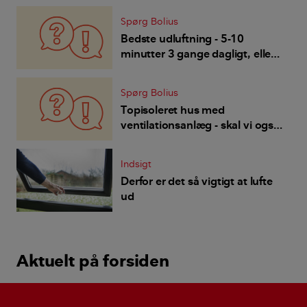
Spørg Bolius
Bedste udluftning - 5-10
minutter 3 gange dagligt, eller
vinduer åbne hele dagen?
Spørg Bolius
Topisoleret hus med
ventilationsanlæg - skal vi også
følge rådene om at lufte ud
med gennemtræk og åbne
Indsigt
vinduer?
Derfor er det så vigtigt at lufte
ud
Aktuelt på forsiden