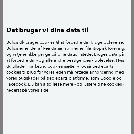
Kære Bolius,
Vi bor på tæt på en tørre renovering af en stor
Det bruger vi dine data til
offenllig vejbro så der kan der forekomme rystelser,
som kan forårsage skader på vores gamle bygninger.
Bolius.dk bruger cookies til at forbedre din brugeroplevelse.
Dette har vi tidligere oplevet da der blev lang nyr
Bolius er en del af Realdania, som er en filantropisk forening,
og vi tjener ikke penge på dine data. I stedet bruges data på
fjernvarmerør i området.
at forbedre din - og alle andre besøgendes - oplevelse. Hvis
Denne gang vil vi gerne være grundigt forberedte
du tillader marketing cookies sætter vi også tredjeparts
med billededokumentation med mere. Hvordan vil I
cookies til brug for vores egen målrettede annoncering med
anbefale, at man tager sine forholdsregler således
vores budskaber på tredjeparts platforme, som Google og
Facebook. Du kan altid læse mere - og justere dine cookies -
man efterfølgende kan dokumentere eventuelle
nederst på vores side.
skader fra byggeri i dette tilfælde ved Langebro.
På forhånd stort tak for svar
Jonas