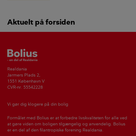
bryder betondækket op?
Aktuelt på forsiden
Bolius
Realdania
Jarmers Plads 2,
1551 København V
CVR-nr. 55542228
Vi gør dig klogere på din bolig
Formålet med Bolius er at forbedre livskvaliteten for alle ved
at gøre viden om boligen tilgængelig og anvendelig. Bolius
er en del af den filantropiske forening Realdania.