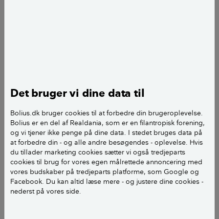
Min mand og jeg har et spørgsmål om
vandindtrængning i vores kælder.
Vi købte vores hus i slutningen af 2017 og overtog
huset 10.januar 2018, og da sagde sælger ,at hun
havde løst problemet med vand i kælderen med
Det bruger vi dine data til
højvandslukke, og at der kun havde været vand i et af
de små rum dernede, da hun havde boet i huset. I
Bolius.dk bruger cookies til at forbedre din brugeroplevelse.
tilstandsrapporten oplyser hun kort, at problemet er
Bolius er en del af Realdania, som er en filantropisk forening,
løst, og at der ikke har været vand de sidste halvandet
og vi tjener ikke penge på dine data. I stedet bruges data på
at forbedre din - og alle andre besøgendes - oplevelse. Hvis
år, hun har boet i huset.
du tillader marketing cookies sætter vi også tredjeparts
cookies til brug for vores egen målrettede annoncering med
Kort tid efter overtagelse af huset oplever v,i at der
vores budskaber på tredjeparts platforme, som Google og
kommer vand op af gulvet og gennem murene i flere
Facebook. Du kan altid læse mere - og justere dine cookies -
nederst på vores side.
rum i kælderen og ikke kun i det lille rum. Det
kommer igen og igen efter kraftig regn og skybrud.