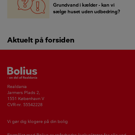
Grundvand i kælder - kan vi
sælge huset uden udbedring?
Aktuelt på forsiden
Bolius
Realdania
Jarmers Plads 2,
1551 København V
CVR-nr. 55542228
Vi gør dig klogere på din bolig