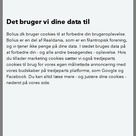
Vi har fundet et rækkehus fra 2009, som vi ønsker at
Det bruger vi dine data til
købe. Vi ønsker en neutral og uvildig gennemgang af
boligen. Vi har
Bolius.dk bruger cookies til at forbedre din brugeroplevelse.
set kontant på DR 1 og kan ikke gennemskue
Bolius er en del af Realdania, som er en filantropisk forening,
hvordan vi sikrer os at
og vi tjener ikke penge på dine data. I stedet bruges data på
den byggetekniske rådgiver er uafhængig i forhold til
at forbedre din - og alle andre besøgendes - oplevelse. Hvis
du tillader marketing cookies sætter vi også tredjeparts
ejendomsmægleren.
cookies til brug for vores egen målrettede annoncering med
Har I en liste med uafhængige, som har rådgivere
vores budskaber på tredjeparts platforme, som Google og
i trekantsområdet?
Facebook. Du kan altid læse mere - og justere dine cookies -
nederst på vores side.
De bedste hilsner Linda
Hej Linda