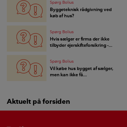
Spørg Bolius
Byggeteknisk rådgivning ved
køb af hus?
Spørg Bolius
Hvis sælger er firma der ikke
tilbyder ejerskifteforsikring -
hvordan er vi så stillet hvis der
er fejl eller mangler?
Spørg Bolius
Vil købe hus bygget af sælger,
men kan ikke få
Ejerskifteforsikring - hvad
risikerer vi og kan vi sikre os på
anden måde?
Aktuelt på forsiden