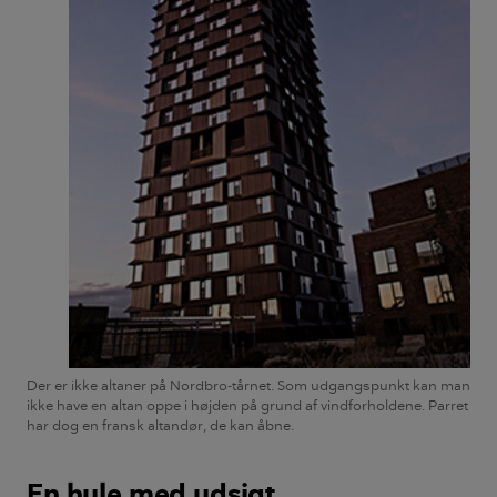
Der er ikke altaner på Nordbro-tårnet. Som udgangspunkt kan man
ikke have en altan oppe i højden på grund af vindforholdene. Parret
har dog en fransk altandør, de kan åbne.
En hule med udsigt