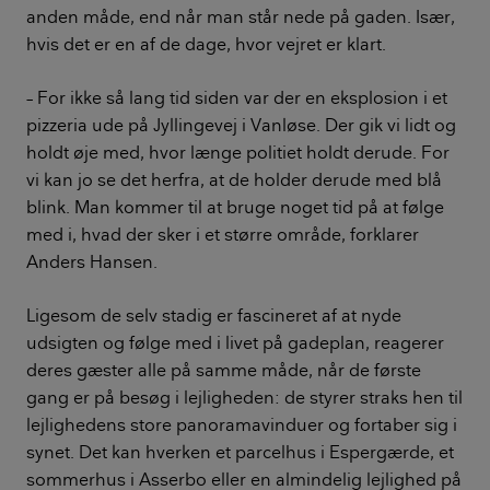
anden måde, end når man står nede på gaden. Især,
hvis det er en af de dage, hvor vejret er klart.
– For ikke så lang tid siden var der en eksplosion i et
pizzeria ude på Jyllingevej i Vanløse. Der gik vi lidt og
holdt øje med, hvor længe politiet holdt derude. For
vi kan jo se det herfra, at de holder derude med blå
blink. Man kommer til at bruge noget tid på at følge
med i, hvad der sker i et større område, forklarer
Anders Hansen.
Ligesom de selv stadig er fascineret af at nyde
udsigten og følge med i livet på gadeplan, reagerer
deres gæster alle på samme måde, når de første
gang er på besøg i lejligheden: de styrer straks hen til
lejlighedens store panoramavinduer og fortaber sig i
synet. Det kan hverken et parcelhus i Espergærde, et
sommerhus i Asserbo eller en almindelig lejlighed på