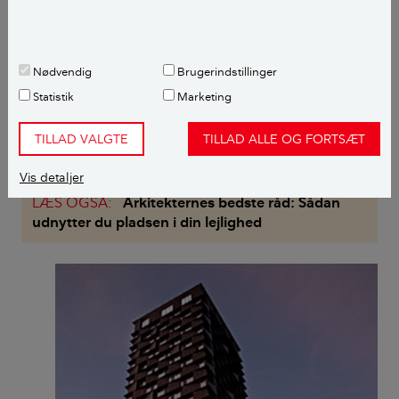
14.700 kr. om måneden.
– Vi ville for så vidt gerne højere op, men priserne
Nødvendig
Brugerindstillinger
stiger, jo længere du kommer op. Prisforskellen fra
Statistik
Marketing
vores etage til etagen oven over er på 3.000 kr. Det er
alligevel meget at give for en ekstra etage,
TILLAD VALGTE
TILLAD ALLE OG FORTSÆT
konkluderer Anders Hansen.
Vis detaljer
LÆS OGSÅ:
Arkitekternes bedste råd: Sådan
udnytter du pladsen i din lejlighed