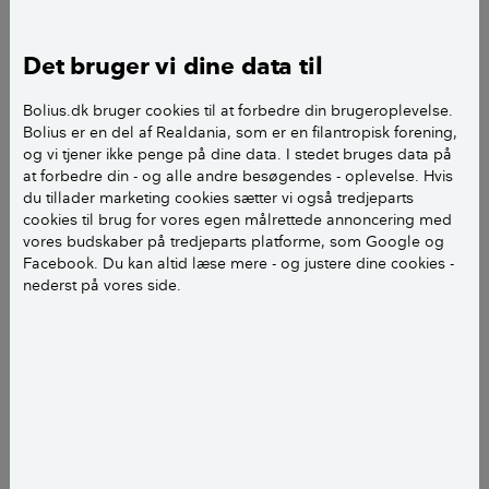
Udsigt fra Nordbro til Helsingborg
Til daglig arbejder han som kvalitetschef for en
Det bruger vi dine data til
afdeling i et andet af byens højhuse, Rigshospitalet.
Bolius.dk bruger cookies til at forbedre din brugeroplevelse.
Bolius er en del af Realdania, som er en filantropisk forening,
– Det skifter, hvor meget og hvor langt man kan se.
og vi tjener ikke penge på dine data. I stedet bruges data på
Nogle gange kan vi se til Helsingborg. Andre gange
at forbedre din - og alle andre besøgendes - oplevelse. Hvis
kan vi kun se det, der er tæt på, fortæller 54-årige
du tillader marketing cookies sætter vi også tredjeparts
Holger Jensen, som er konstruktør i et
cookies til brug for vores egen målrettede annoncering med
vores budskaber på tredjeparts platforme, som Google og
herretøjsfirma.
Facebook. Du kan altid læse mere - og justere dine cookies -
nederst på vores side.
Da Videncentret Bolius besøger dem i deres nye
hjem, har de boet der i to måneder, og de fortaber
sig stadig i udsigten over byen set fra toppen.
– Man får ikke læst noget, når man bor her, man
kommer hurtigt til bare at sidde og kigge ud af
vinduerne, siger Anders Hansen om hverdagslivet