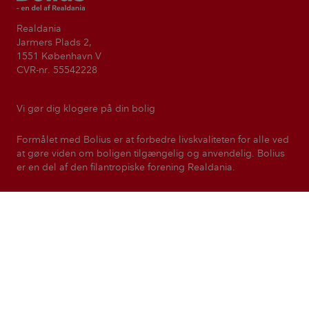
Realdania
Jarmers Plads 2,
1551 København V
CVR-nr. 55542228
Vi gør dig klogere på din bolig
Formålet med Bolius er at forbedre livskvaliteten for alle ved
at gøre viden om boligen tilgængelig og anvendelig. Bolius
er en del af den filantropiske forening Realdania.
Realdania
Kontakt
Presse
Nyhedsbreve
Magasinet Bolius