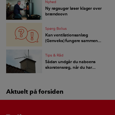
Nyhed
Ny røgsuger løser klager over
brændeovn
Spørg Bolius
Kan ventilationsanlæg
(Genveks) fungere sammen
med brændeovn, og hvor
finder vi bedste brændeovn?
Tips & Råd
Sådan undgår du naboens
skorstensrøg, når du har
varmegenvindingsanlæg
Aktuelt på forsiden