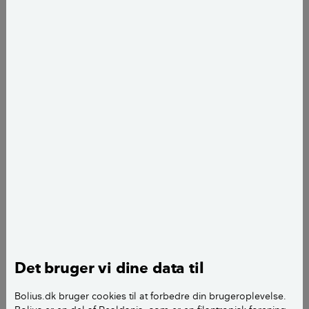
Publiceret
d. 22. december 2023
Stina Askholm Mellerup
journalist
add
Det bruger vi dine data til
Bolius.dk bruger cookies til at forbedre din brugeroplevelse.