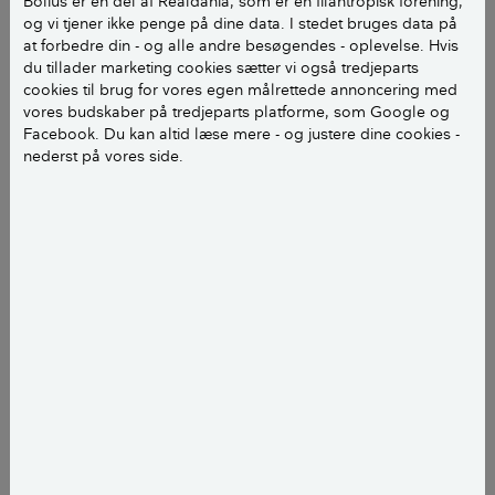
Bolius er en del af Realdania, som er en filantropisk forening,
og vi tjener ikke penge på dine data. I stedet bruges data på
at forbedre din - og alle andre besøgendes - oplevelse. Hvis
du tillader marketing cookies sætter vi også tredjeparts
cookies til brug for vores egen målrettede annoncering med
vores budskaber på tredjeparts platforme, som Google og
Facebook. Du kan altid læse mere - og justere dine cookies -
nederst på vores side.
En BlueChimney røgsuger sidder i skorstene på en række
klyngehuse i Fasanvænget i Kokkedal, hvor et tidligere forsøg
blandt beboerne viste, at de gav mindre røg i stuen og ingen
nedfaldende røg i nabolaget. Foto: Lisbeth Holten
Når du fyrer op i brændeovnen, kræver det, at du
tænder korrekt op og sikrer et ordentligt træk, hvis du
skal undgå røggener i både stue og nabolag.
Inden for de senere år er der derfor kommet en