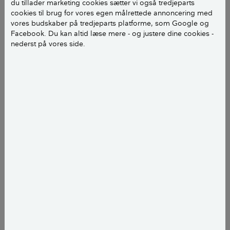
du tillader marketing cookies sætter vi også tredjeparts
kan sive ind i din bolig fra undergrunden. Radon er
cookies til brug for vores egen målrettede annoncering med
medvirkende årsag til ca. 9 procent af alle
vores budskaber på tredjeparts platforme, som Google og
Facebook. Du kan altid læse mere - og justere dine cookies -
lungekræfttilfælde i Danmark og anses derfor som et
nederst på vores side.
sundhedsmæssigt problem.
Det skønnes, at der er et for højt niveau af radon i
omkring hvert femte danske enfamiliehus, mens
radon normalt ikke anses som et problem i
etageboliger med lejligheder.
LÆS OGSÅ:
Sådan påvirker radon i boligen dit
helbred
Der findes en national
radonuge
Den tredje uge i oktober danner i USA rammen om