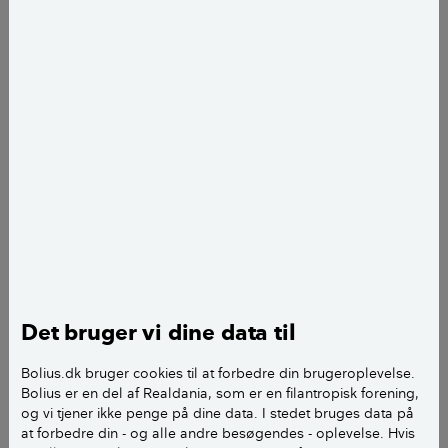
Ulrik Baltzer
journalist
add
Det bruger vi dine data til
Radon kommer op fra jorden og ind i vores huse gennem revner
Bolius.dk bruger cookies til at forbedre din brugeroplevelse.
og sprækker. Især om vinteren er radon, der er kendt for at give
Bolius er en del af Realdania, som er en filantropisk forening,
lungekræft, et problem. Grafik: Alexander Raunsholt
og vi tjener ikke penge på dine data. I stedet bruges data på
at forbedre din - og alle andre besøgendes - oplevelse. Hvis
Radon er en usynlig, lugtfri, radioaktiv luftart, som